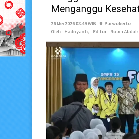
Menganggu Keseha
26 Mei 2026 08:49 WIB
Purwokerto
Oleh - Hadriyanti,
Editor - Robin Abdu