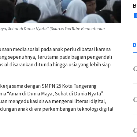
B
a, Sehat di Dunia Nyata” (Source: YouTube Kementerian
B
unaan media sosial pada anak perlu dibatasi karena
ng sepenuhnya, terutama pada bagian pengendali
ial disarankan ditunda hingga usia yang lebih siap
ekerja sama dengan SMPN 25 Kota Tangerang
a “Aman di Dunia Maya, Sehat di Dunia Nyata”.
uan mengedukasi siswa mengenai literasi digital,
indungan anak di era perkembangan teknologi digital