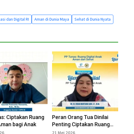
i dan Digital RI
Aman di Dunia Maya
Sehat di Dunia Nyata
s: Ciptakan Ruang
Peran Orang Tua Dinilai
 Aman bagi Anak
Penting Ciptakan Ruang
Digital Aman bagi Anak
026
21 Mei 2026