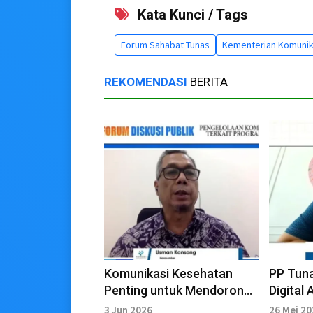
Kata Kunci / Tags
Forum Sahabat Tunas
Kementerian Komunikas
REKOMENDASI
BERITA
Komunikasi Kesehatan
PP Tuna
Penting untuk Mendorong
Digital
Perilaku Hidup Sehat
3 Jun 2026
26 Mei 2