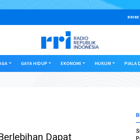
RRINE
AGA
GAYA HIDUP
EKONOMI
HUKUM
PIALA 
B
S
erlebihan Dapat
P