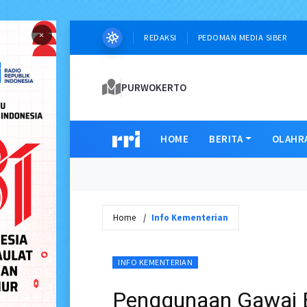
×
REDAKSI
PEDOMAN MEDIA SIBER
PURWOKERTO
HOME
BERITA
OLAHR
Home
Info Kementerian
INFO KEMENTERIAN
Penggunaan Gawai B