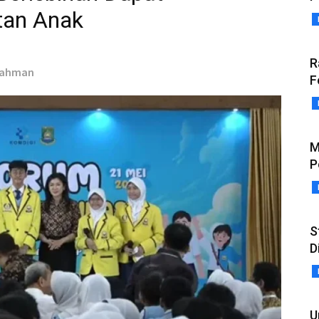
tan Anak
R
lrahman
F
M
P
S
D
U