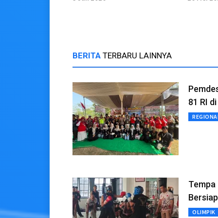
BERITA
TERBARU LAINNYA
Pemdes
81 RI d
REGIONA
Tempa F
Bersia
OLIMPIK