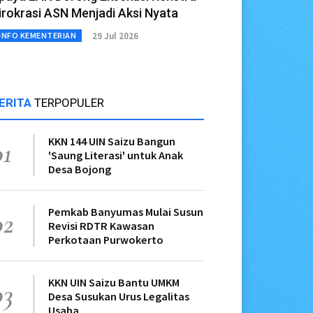
irokrasi ASN Menjadi Aksi Nyata
29 Jul 2026
INFO KEMENTERIAN
ERITA
TERPOPULER
KKN 144 UIN Saizu Bangun
01
'Saung Literasi' untuk Anak
Desa Bojong
Pemkab Banyumas Mulai Susun
02
Revisi RDTR Kawasan
Perkotaan Purwokerto
KKN UIN Saizu Bantu UMKM
03
Desa Susukan Urus Legalitas
Usaha