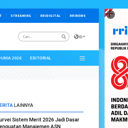
×
T
STREAMING
RRIDIGITAL
RRINEWS
ID
DUNIA 2026
EDITORIAL
ERITA
LAINNYA
urvei Sistem Merit 2026 Jadi Dasar
enguatan Manajemen ASN