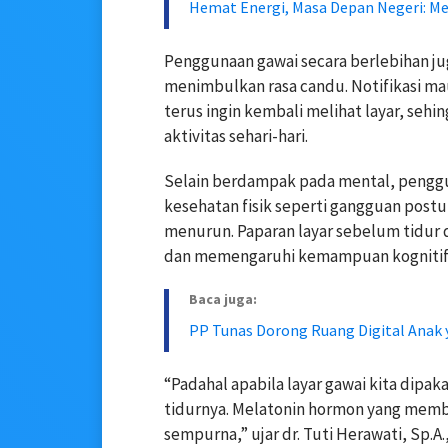
Hemat Energi, Masa Depan Negeri: M
Penggunaan gawai secara berlebihan j
menimbulkan rasa candu. Notifikasi m
terus ingin kembali melihat layar, seh
aktivitas sehari-hari.
Selain berdampak pada mental, pengg
kesehatan fisik seperti gangguan postur
menurun. Paparan layar sebelum tidu
dan memengaruhi kemampuan kognitif
Baca juga:
PP Tunas Dorong Ruang Digital Anak 
“Padahal apabila layar gawai kita dipa
tidurnya. Melatonin hormon yang memb
sempurna,” ujar dr. Tuti Herawati, Sp