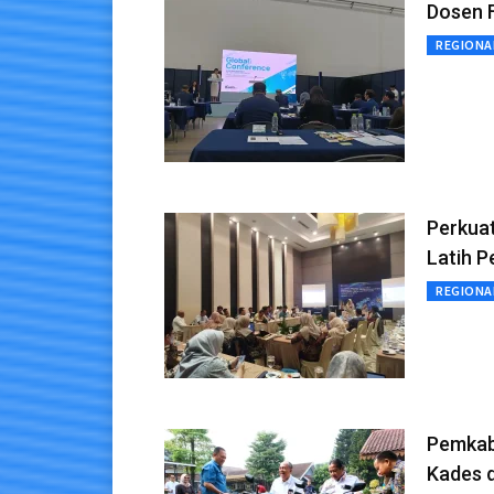
Dosen F
REGIONA
Perkua
Latih P
REGIONA
Pemkab
Kades d