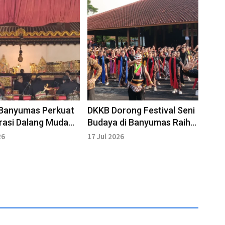
 Banyumas Perkuat
DKKB Dorong Festival Seni
rasi Dalang Muda
Budaya di Banyumas Raih
estarikan Wayang
Pengakuan Nasional
26
17 Jul 2026