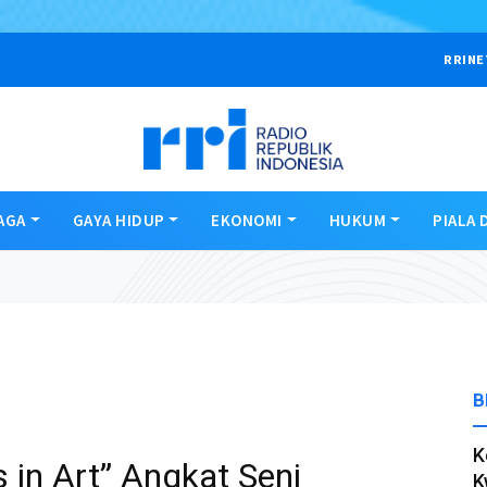
RRINE
AGA
GAYA HIDUP
EKONOMI
HUKUM
PIALA 
B
K
in Art” Angkat Seni
K