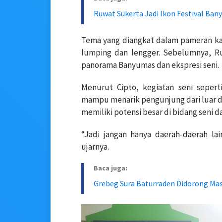
Ruwat Sukerta Jadi Ikon Festival Ba
Tema yang diangkat dalam pameran kali
lumping dan lengger. Sebelumnya, R
panorama Banyumas dan ekspresi seni.
Menurut Cipto, kegiatan seni sepert
mampu menarik pengunjung dari luar d
memiliki potensi besar di bidang seni d
“Jadi jangan hanya daerah-daerah lai
ujarnya.
Baca juga:
Grebeg Sura Baturraden Didorong Ma