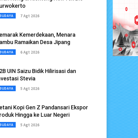
urwokerto
7 Agt 2026
BUDAYA
emarak Kemerdekaan, Menara
ambu Ramaikan Desa Jipang
6 Agt 2026
BUDAYA
2B UIN Saizu Bidik Hilirisasi dan
nvestasi Stevia
5 Agt 2026
BUDAYA
etani Kopi Gen Z Pandansari Ekspor
roduk Hingga ke Luar Negeri
5 Agt 2026
BUDAYA