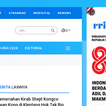
×
T
STREAMING
RRIDIGITAL
RRINEWS
ID
DUNIA 2026
EDITORIAL
ERITA
LAINNYA
emeriahan Kirab Shejit Kongco
wan Kong di Klenteng Hok Tek Bio