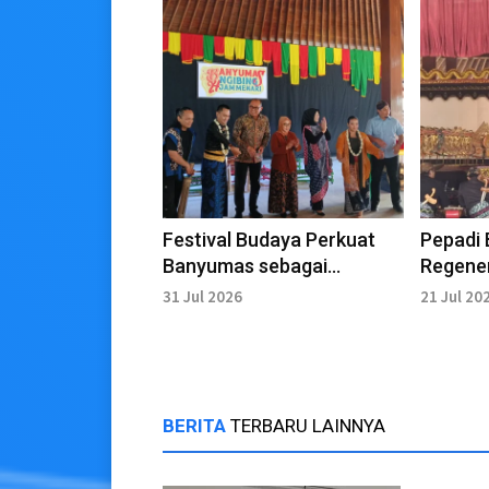
Festival Budaya Perkuat
Pepadi
Banyumas sebagai
Regene
Destinasi Wisata Budaya
demi L
31 Jul 2026
21 Jul 20
Gagrak
BERITA
TERBARU LAINNYA