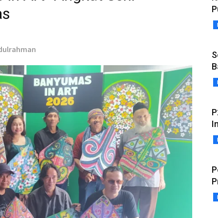
P
as
bdulrahman
S
B
P
I
P
P