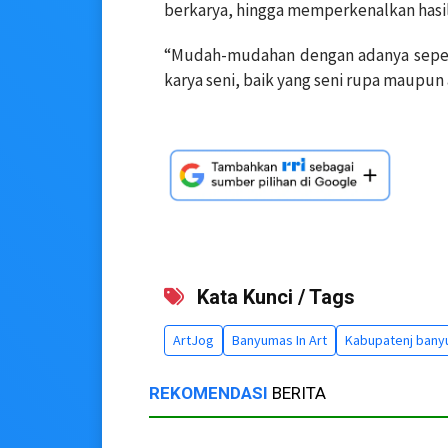
berkarya, hingga memperkenalkan hasil
“Mudah-mudahan dengan adanya seperti
karya seni, baik yang seni rupa maupun 
Kata Kunci / Tags
ArtJog
Banyumas In Art
Kabupatenj ban
REKOMENDASI
BERITA