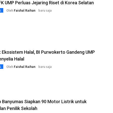
K UMP Perluas Jejaring Riset di Korea Selatan
Oleh
Faishal Raihan
baru saja
L
t Ekosistem Halal, BI Purwokerto Gandeng UMP
enyelia Halal
Oleh
Faishal Raihan
baru saja
L
 Banyumas Siapkan 90 Motor Listrik untuk
an Penilik Sekolah