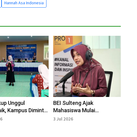
Hannah Asa Indonesia
kup Unggul
BEI Sulteng Ajak
ik, Kampus Diminta
Mahasiswa Mulai
Lulusan Pembawa
Berinvestasi sejak Dini
26
3 Jul 2026
han