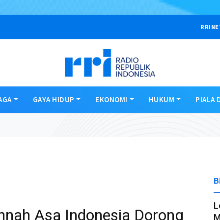
RRINE
AGA
GAYA HIDUP
EKONOMI
HUKUM
PIALA 
B
L
nnah Asa Indonesia Dorong
M