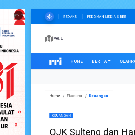
×
REDAKSI
PEDOMAN MEDIA SIBER
PALU
HOME
BERITA
OLAHR
Home
Ekonomi
Keuangan
KEUANGAN
OJK Sulteng dan Ha