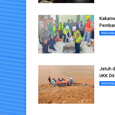
Kakanw
Pemban
REGIONA
Jatuh d
UKK Di
REGIONA