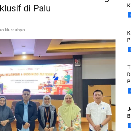
K
lusif di Palu
oko Nurcahyo
K
P
T
D
P
J
B