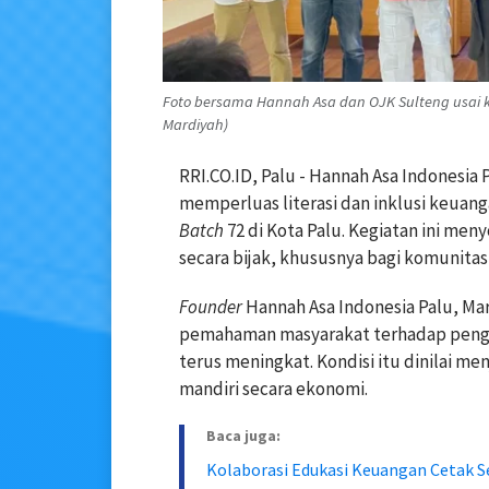
Foto bersama Hannah Asa dan OJK Sulteng usai ke
Mardiyah)
RRI.CO.ID, Palu - Hannah Asa Indones
memperluas literasi dan inklusi keuan
Batch
72 di Kota Palu. Kegiatan ini m
secara bijak, khususnya bagi komunitas 
Founder
Hannah Asa Indonesia Palu, M
pemahaman masyarakat terhadap penge
terus meningkat. Kondisi itu dinilai 
mandiri secara ekonomi.
Baca juga:
Kolaborasi Edukasi Keuangan Cetak Se