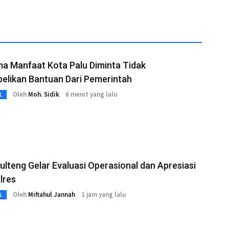
a Manfaat Kota Palu Diminta Tidak
belikan Bantuan Dari Pemerintah
Oleh
Moh. Sidik
6 menit yang lalu
L
ulteng Gelar Evaluasi Operasional dan Apresiasi
lres
Oleh
Miftahul Jannah
1 jam yang lalu
L