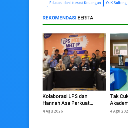
Edukasi dan Literasi Keuangan
OJK Sulteng
REKOMENDASI
BERITA
Kolaborasi LPS dan
Tak Cu
Hannah Asa Perkuat
Akadem
Literasi Keuangan Media
Cetak 
4 Agu 2026
4 Agu 20
Peruba