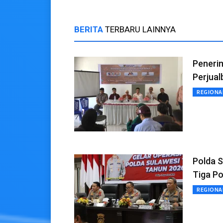
BERITA
TERBARU LAINNYA
Penerim
Perjual
REGIONA
Polda S
Tiga Po
REGIONA