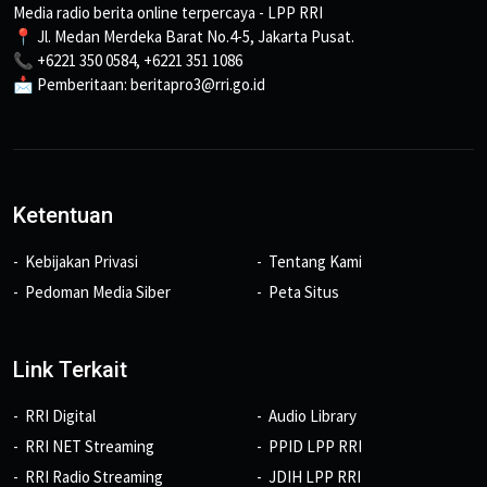
Media radio berita online terpercaya - LPP RRI
📍 Jl. Medan Merdeka Barat No.4-5, Jakarta Pusat.
📞 +6221 350 0584, +6221 351 1086
📩 Pemberitaan: beritapro3@rri.go.id
Ketentuan
Kebijakan Privasi
Tentang Kami
Pedoman Media Siber
Peta Situs
Link Terkait
RRI Digital
Audio Library
RRI NET Streaming
PPID LPP RRI
RRI Radio Streaming
JDIH LPP RRI