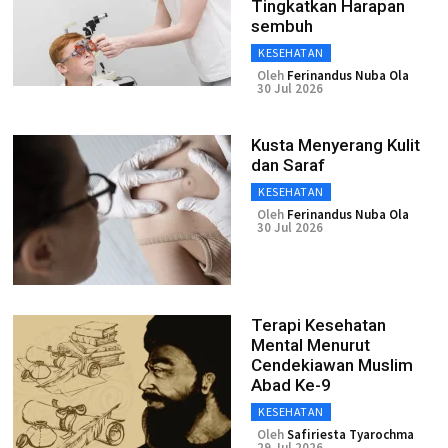
Tingkatkan Harapan
sembuh
KESEHATAN
Oleh
Ferinandus Nuba Ola
30 Jul 2026
Kusta Menyerang Kulit
dan Saraf
KESEHATAN
Oleh
Ferinandus Nuba Ola
30 Jul 2026
Terapi Kesehatan
Mental Menurut
Cendekiawan Muslim
Abad Ke-9
KESEHATAN
Oleh
Safiriesta Tyarochma
29 Jul 2026