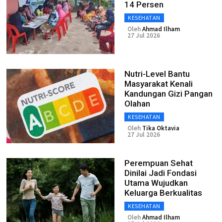
14 Persen
KESEHATAN
Oleh
Ahmad Ilham
27 Jul 2026
Nutri-Level Bantu
Masyarakat Kenali
Kandungan Gizi Pangan
Olahan
KESEHATAN
Oleh
Tika Oktavia
27 Jul 2026
Perempuan Sehat
Dinilai Jadi Fondasi
Utama Wujudkan
Keluarga Berkualitas
KESEHATAN
Oleh
Ahmad Ilham