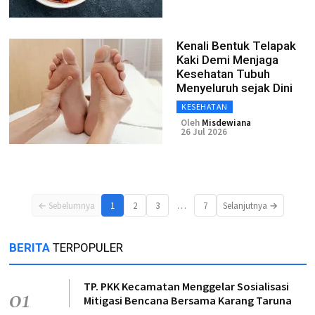
Kenali Bentuk Telapak
Kaki Demi Menjaga
Kesehatan Tubuh
Menyeluruh sejak Dini
KESEHATAN
Oleh
Misdewiana
26 Jul 2026
…
← Sebelumnya
1
2
3
7
Selanjutnya →
BERITA
TERPOPULER
TP. PKK Kecamatan Menggelar Sosialisasi
01
Mitigasi Bencana Bersama Karang Taruna