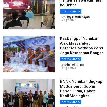
19 Mahasiswa Afirmasi
ke Unhas
BERITA VIDEO
By
Fery Herdiansyah
5 Agt 2026
Kesbangpol Nunukan
Ajak Masyarakat
Berantas Narkoba demi
Jaga Ketahanan Bangsa
BERITA VIDEO
By
Ahmad Ilham
4 Agt 2026
BNNK Nunukan Ungkap
Modus Baru: Suplai
Besar Turun, Paket
Kecil Meningkat
BERITA VIDEO