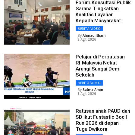
Forum Konsultasi Publik
Sarana Tingkatkan
Kualitas Layanan
Kepada Masyarakat
BERITA VIDEO
By
Ahmad Ilham
3 Agt 2026
Pelajar di Perbatasan
RI-Malaysia Nekat
Arungi Sungai Demi
Sekolah
BERITA VIDEO
By
Salma Amin
1 Agt 2026
Ratusan anak PAUD dan
SD ikut Funtastic Bocil
Run 2026 di depan
Tugu Dwikora