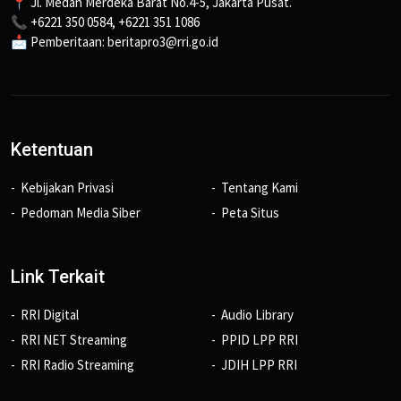
📍 Jl. Medan Merdeka Barat No.4-5, Jakarta Pusat.
📞 +6221 350 0584, +6221 351 1086
📩 Pemberitaan: beritapro3@rri.go.id
Ketentuan
Kebijakan Privasi
Tentang Kami
Pedoman Media Siber
Peta Situs
Link Terkait
RRI Digital
Audio Library
RRI NET Streaming
PPID LPP RRI
RRI Radio Streaming
JDIH LPP RRI