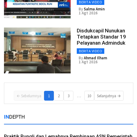
BERITA VIDEO
By
Salma Amin
1 Agt 2026
Disdukcapil Nunukan
Tetapkan Standar 19
Pelayanan Adminduk
BERITA VIDEO
By
Ahmad Ilham
1 Agt 2026
…
← Sebelumnya
1
2
3
10
Selanjutnya →
IN
DEPTH
Praktik Pungli dan Lemahnya Pembinaan ASN Pemerintah