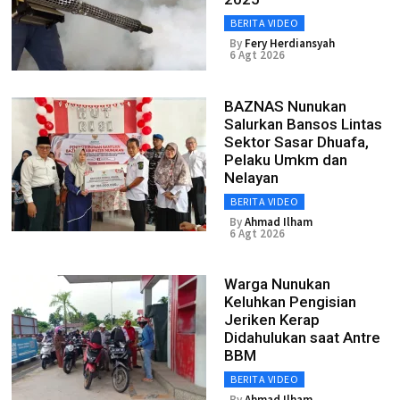
BERITA VIDEO
By
Fery Herdiansyah
6 Agt 2026
BAZNAS Nunukan
Salurkan Bansos Lintas
Sektor Sasar Dhuafa,
Pelaku Umkm dan
Nelayan
BERITA VIDEO
By
Ahmad Ilham
6 Agt 2026
Warga Nunukan
Keluhkan Pengisian
Jeriken Kerap
Didahulukan saat Antre
BBM
BERITA VIDEO
By
Ahmad Ilham