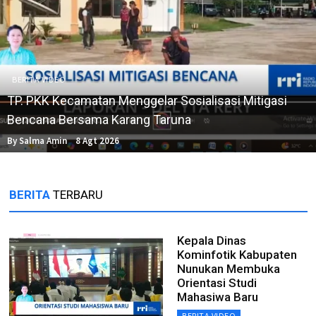
BERITA VIDEO
TP. PKK Kecamatan Menggelar Sosialisasi Mitigasi
Bencana Bersama Karang Taruna
By Salma Amin
8 Agt 2026
BERITA
TERBARU
Kepala Dinas
Kominfotik Kabupaten
Nunukan Membuka
Orientasi Studi
Mahasiwa Baru
BERITA VIDEO