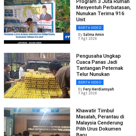
Program 3 Juta Rumah
Menyentuh Perbatasan,
Nunukan Terima 916
Unit
BERITA VIDEO
By
Salma Amin
7 Agt 2026
Pengusaha Ungkap
Cuaca Panas Jadi
Tantangan Peternak
Telur Nunukan
BERITA VIDEO
By
Fery Herdiansyah
7 Agt 2026
Khawatir Timbul
Masalah, Perantau di
Malaysia Cenderung
Pilih Urus Dokumen
Baru