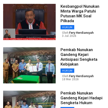
Kesbangpol Nunukan
Minta Warga Patuhi
Putusan MK Soal
Pilkada
HUKUM
Oleh
Fery Herdiansyah
3 Jul 2026
Pemkab Nunukan
Gandeng Kejari
Antisipasi Sengketa
Kebijakan
HUKUM
Oleh
Fery Herdiansyah
18 Mei 2026
Pemkab Nunukan
Gandeng Kejari Hadapi
Sengketa Hukum