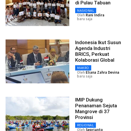
di Pulau Tabuan
NASIONAL
Oleh
Rani Indira
baru saja
Indonesia Ikut Susun
Agenda Industri
BRICS, Perkuat
Kolaborasi Global
MAKRO
Oleh
Eliana Zahra Devina
baru saja
IMIP Dukung
Penanaman Sejuta
Mangrove di 37
Provinsi
REGIONAL
Oleh
Seprianto