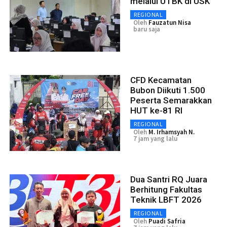
melalui UTBK di USK
REGIONAL
Oleh
Fauzatun Nisa
baru saja
CFD Kecamatan
Bubon Diikuti 1.500
Peserta Semarakkan
HUT ke-81 RI
REGIONAL
Oleh
M. Irhamsyah N.
7 jam yang lalu
Dua Santri RQ Juara
Berhitung Fakultas
Teknik LBFT 2026
REGIONAL
Oleh
Puadi Safria