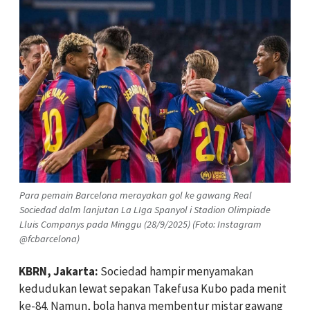
Para pemain Barcelona merayakan gol ke gawang Real
Sociedad dalm lanjutan La LIga Spanyol i Stadion Olimpiade
Lluis Companys pada Minggu (28/9/2025) (Foto: Instagram
@fcbarcelona)
KBRN, Jakarta:
Sociedad hampir menyamakan
kedudukan lewat sepakan Takefusa Kubo pada menit
ke-84. Namun, bola hanya membentur mistar gawang