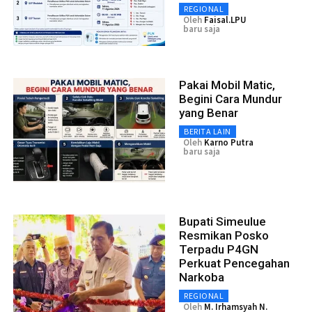
REGIONAL
Oleh
Faisal.LPU
baru saja
Pakai Mobil Matic,
Begini Cara Mundur
yang Benar
BERITA LAIN
Oleh
Karno Putra
baru saja
Bupati Simeulue
Resmikan Posko
Terpadu P4GN
Perkuat Pencegahan
Narkoba
REGIONAL
Oleh
M. Irhamsyah N.