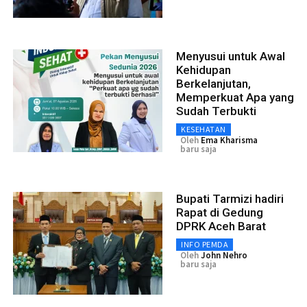
Menyusui untuk Awal
Kehidupan
Berkelanjutan,
Memperkuat Apa yang
Sudah Terbukti
KESEHATAN
Oleh
Ema Kharisma
baru saja
Bupati Tarmizi hadiri
Rapat di Gedung
DPRK Aceh Barat
INFO PEMDA
Oleh
John Nehro
baru saja