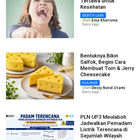
Tertawa untuk
Kesehatan
BERITA LAIN
Oleh
Ema Kharisma
baru saja
Bentuknya Bikin
Salfok, Begini Cara
Membuat Tom & Jerry
Cheesecake
KULINER
Oleh
Dessy Nurul Utami
baru saja
PLN UP3 Meulaboh
Jadwalkan Pemadam
Listrik Terencana di
Sejumlah Wilayah