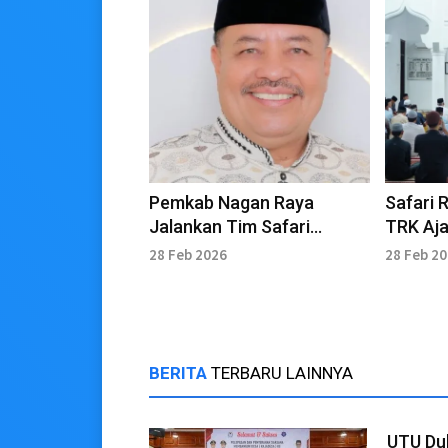
Pemkab Nagan Raya
Safari 
Jalankan Tim Safari
TRK Aj
Ramadan di 10 Kecamatan
Persat
28 Feb 2026
28 Feb 2
BERITA
TERBARU LAINNYA
UTU Du