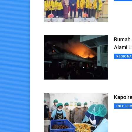
Rumah 
Alami L
REGIONA
Kapolre
INFO PE