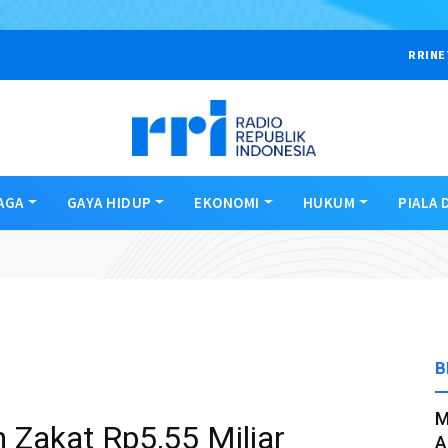
RRINE
AGA
GAYA HIDUP
EKONOMI
HUKUM
PIALA 
B
M
 Zakat Rp5,55 Miliar
A