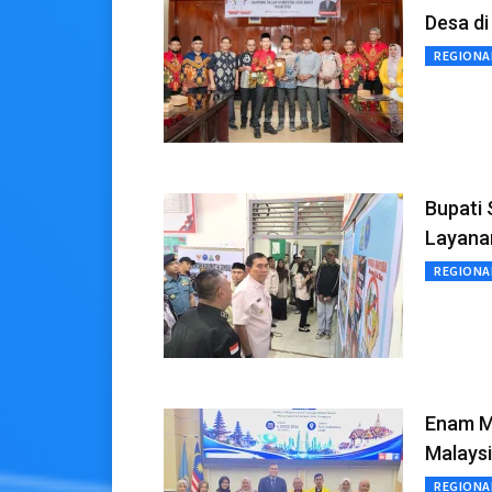
Desa di
REGIONA
Bupati 
Layana
REGIONA
Enam Ma
Malays
REGIONA