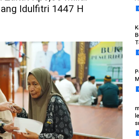
ang Idulfitri 1447 H
K
a
B
T
P
M
m
l
s