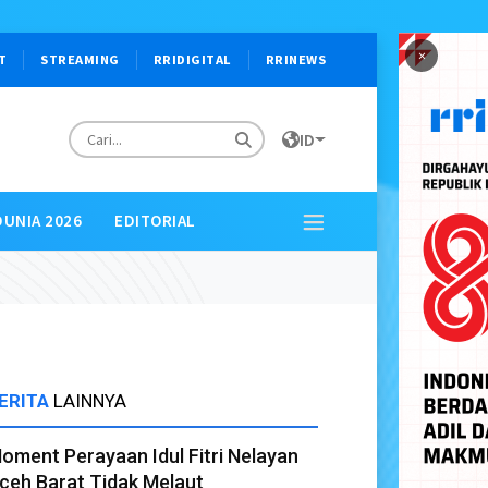
×
T
STREAMING
RRIDIGITAL
RRINEWS
ID
DUNIA 2026
EDITORIAL
ERITA
LAINNYA
oment Perayaan Idul Fitri Nelayan
ceh Barat Tidak Melaut