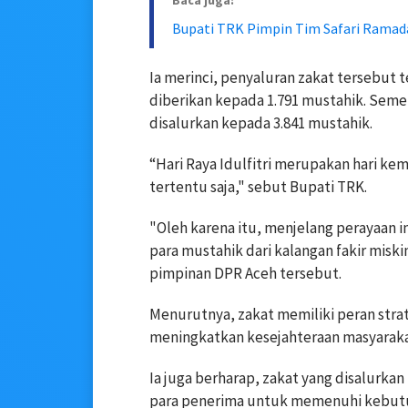
Baca juga:
Bupati TRK Pimpin Tim Safari Rama
Ia merinci, penyaluran zakat tersebut te
diberikan kepada 1.791 mustahik. Semen
disalurkan kepada 3.841 mustahik.
“Hari Raya Idulfitri merupakan hari k
tertentu saja," sebut Bupati TRK.
"Oleh karena itu, menjelang perayaan i
para mustahik dari kalangan fakir misk
pimpinan DPR Aceh tersebut.
Menurutnya, zakat memiliki peran stra
meningkatkan kesejahteraan masyarakat
Ia juga berharap, zakat yang disalurka
para penerima untuk memenuhi kebutuh