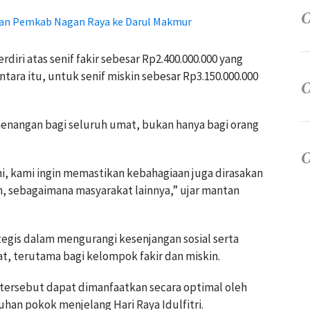
dan Pemkab Nagan Raya ke Darul Makmur
rdiri atas senif fakir sebesar Rp2.400.000.000 yang
tara itu, untuk senif miskin sebesar Rp3.150.000.000
emenangan bagi seluruh umat, bukan hanya bagi orang
ni, kami ingin memastikan kebahagiaan juga dirasakan
in, sebagaimana masyarakat lainnya,” ujar mantan
tegis dalam mengurangi kesenjangan sosial serta
, terutama bagi kelompok fakir dan miskin.
n tersebut dapat dimanfaatkan secara optimal oleh
an pokok menjelang Hari Raya Idulfitri.