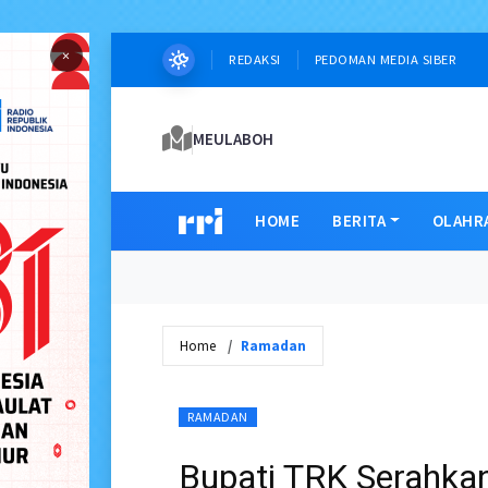
×
REDAKSI
PEDOMAN MEDIA SIBER
MEULABOH
HOME
BERITA
OLAHR
Home
Ramadan
RAMADAN
Bupati TRK Serahkan