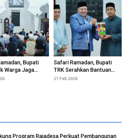
Ramadan, Bupati
Safari Ramadan, Bupati
ak Warga Jaga
TRK Serahkan Bantuan
uan
Keagamaan
026
27 Feb 2026
kung Program Rajadesa Perkuat Pembangunan