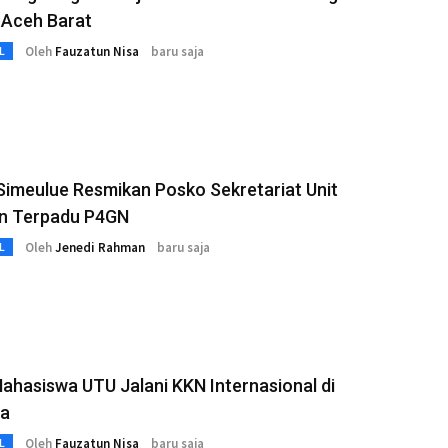
 Aceh Barat
Oleh
Fauzatun Nisa
baru saja
L
Simeulue Resmikan Posko Sekretariat Unit
n Terpadu P4GN
Oleh
Jenedi Rahman
baru saja
L
hasiswa UTU Jalani KKN Internasional di
ia
Oleh
Fauzatun Nisa
baru saja
L