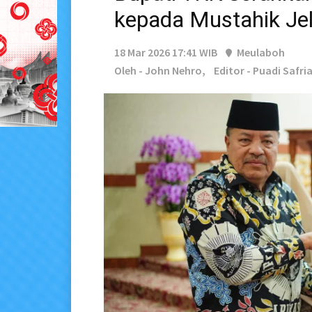
kepada Mustahik Jel
18 Mar 2026 17:41 WIB
Meulaboh
Oleh - John Nehro,
Editor - Puadi Safri