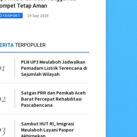
ompet Tetap Aman
29 Sep 2025
OTOSPORT
ERITA
TERPOPULER
PLN UP3 Meulaboh Jadwalkan
01
Pemadam Listrik Terencana di
Sejumlah Wilayah
Satgas PRR dan Pemkab Aceh
02
Barat Percepat Rehabilitasi
Pascabencana
Sambut HUT RI, Imigrasi
03
Meulaboh Layani Paspor
Akhirpekan