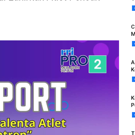
C
M
A
K
K
P
T