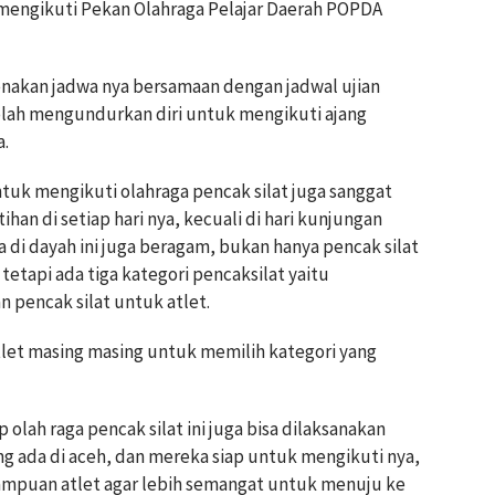
mengikuti Pekan Olahraga Pelajar Daerah POPDA
renakan jadwa nya bersamaan dengan jadwal ujian
kolah mengundurkan diri untuk mengikuti ajang
a.
tuk mengikuti olahraga pencak silat juga sanggat
han di setiap hari nya, kecuali di hari kunjungan
a di dayah ini juga beragam, bukan hanya pencak silat
tetapi ada tiga kategori pencaksilat yaitu
an pencak silat untuk atlet.
atlet masing masing untuk memilih kategori yang
 olah raga pencak silat ini juga bisa dilaksanakan
g ada di aceh, dan mereka siap untuk mengikuti nya,
mpuan atlet agar lebih semangat untuk menuju ke