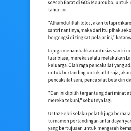
seAceh Barat di GOS Meureubo, untuk 
tahun ini.
"Alhamdulillah lolos, akan tetapi dika
santri nantinya,maka dari itu pihak se
bergengsi di tingkat pelajar ini," katany
Ia juga menambahkan antusias santri un
luar biasa, mereka selalu melakukan Lati
keluarga. Olah raga pencaksilat yang ad
untuk bertanding untuk atlit saja, akan 
pencaksilat seni, penca silat bela diri d
"Dan ini dipilih tergantung dari minat 
mereka tekuni," sebutnya lagi.
Ustaz Febri selaku pelatih juga berharap
turnamen pertandingan antar dayah yan
yang bertujuaan untuk mengasah kema