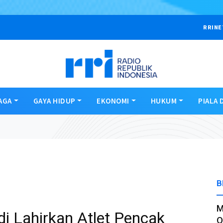
RRINE
AGA
GAYA HIDUP
EKONOMI
HUKUM
PIALA 
B
M
i Lahirkan Atlet Pencak
O