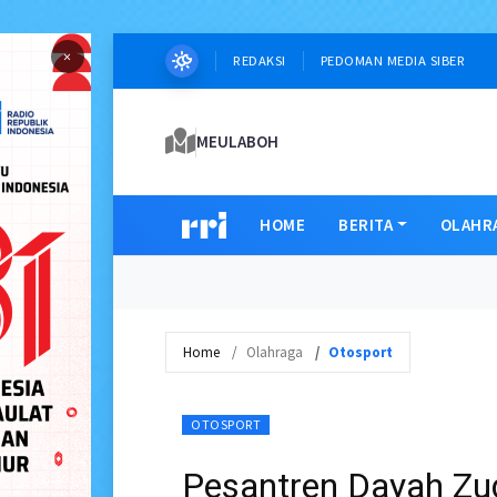
×
REDAKSI
PEDOMAN MEDIA SIBER
MEULABOH
HOME
BERITA
OLAHR
Home
Olahraga
Otosport
OTOSPORT
Pesantren Dayah Zud