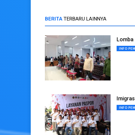
BERITA
TERBARU LAINNYA
Lomba 
INFO PE
Imigras
INFO PE