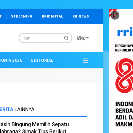
×
T
STREAMING
RRIDIGITAL
RRINEWS
ID
DUNIA 2026
EDITORIAL
ERITA
LAINNYA
asih Bingung Memilih Sepatu
lahraga? Simak Tips Berikut