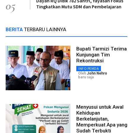
Dayah RQ Didik 782 Santri, Yayasan Fokus
05
Tingkatkan Mutu SDM dan Pembelajaran
BERITA
TERBARU LAINNYA
Bupati Tarmizi Terima
Kunjungan Tim
Rekontruksi
INFO PEMDA
Oleh
John Nehro
baru saja
Menyusui untuk Awal
Kehidupan
Berkelanjutan,
Memperkuat Apa yang
Sudah Terbukti