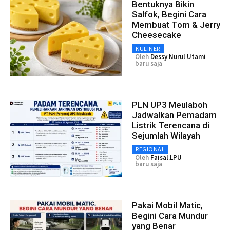
Bentuknya Bikin
Salfok, Begini Cara
Membuat Tom & Jerry
Cheesecake
KULINER
Oleh
Dessy Nurul Utami
baru saja
PLN UP3 Meulaboh
Jadwalkan Pemadam
Listrik Terencana di
Sejumlah Wilayah
REGIONAL
Oleh
Faisal.LPU
baru saja
Pakai Mobil Matic,
Begini Cara Mundur
yang Benar