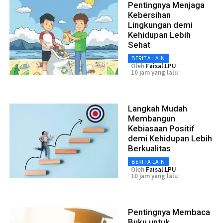
Pentingnya Menjaga
Kebersihan
Lingkungan demi
Kehidupan Lebih
Sehat
BERITA LAIN
Oleh
Faisal.LPU
10 jam yang lalu
Langkah Mudah
Membangun
Kebiasaan Positif
demi Kehidupan Lebih
Berkualitas
BERITA LAIN
Oleh
Faisal.LPU
10 jam yang lalu
Pentingnya Membaca
Buku untuk