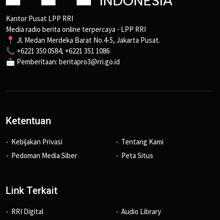
Kantor Pusat LPP RRI
Media radio berita online terpercaya - LPP RRI
📍 Jl. Medan Merdeka Barat No.4-5, Jakarta Pusat.
📞 +6221 350 0584, +6221 351 1086
📩 Pemberitaan: beritapro3@rri.go.id
Ketentuan
Kebijakan Privasi
Tentang Kami
Pedoman Media Siber
Peta Situs
Link Terkait
RRI Digital
Audio Library