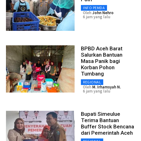
INFO PEMDA
Oleh
John Nehro
6 jam yang lalu
BPBD Aceh Barat
Salurkan Bantuan
Masa Panik bagi
Korban Pohon
Tumbang
REGIONAL
Oleh
M. Irhamsyah N.
6 jam yang lalu
Bupati Simeulue
Terima Bantuan
Buffer Stock Bencana
dari Pemerintah Aceh