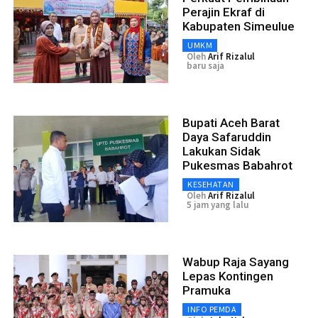
Perajin Ekraf di
Kabupaten Simeulue
UMKM
Oleh
Arif Rizalul
baru saja
Bupati Aceh Barat
Daya Safaruddin
Lakukan Sidak
Pukesmas Babahrot
KESEHATAN
Oleh
Arif Rizalul
5 jam yang lalu
Wabup Raja Sayang
Lepas Kontingen
Pramuka
INFO PEMDA