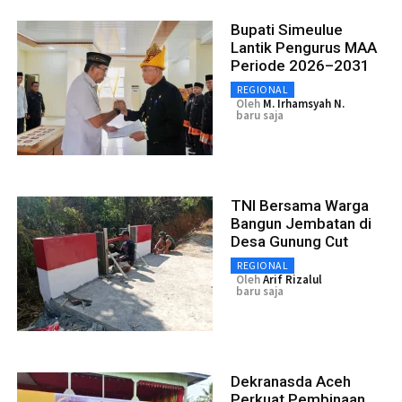
Bupati Simeulue
Lantik Pengurus MAA
Periode 2026–2031
REGIONAL
Oleh
M. Irhamsyah N.
baru saja
TNI Bersama Warga
Bangun Jembatan di
Desa Gunung Cut
REGIONAL
Oleh
Arif Rizalul
baru saja
Dekranasda Aceh
Perkuat Pembinaan