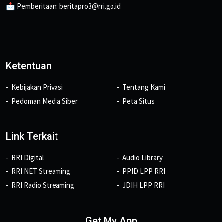
📩 Pemberitaan: beritapro3@rri.go.id
Ketentuan
Kebijakan Privasi
Tentang Kami
Pedoman Media Siber
Peta Situs
Link Terkait
RRI Digital
Audio Library
RRI NET Streaming
PPID LPP RRI
RRI Radio Streaming
JDIH LPP RRI
Get My App