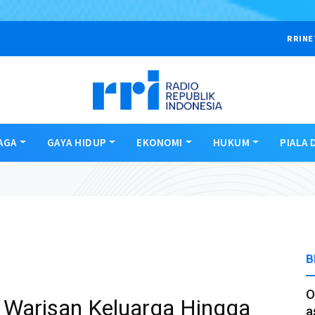
RRINE
AGA
GAYA HIDUP
EKONOMI
HUKUM
PIALA 
B
O
i Warisan Keluarga Hingga
a