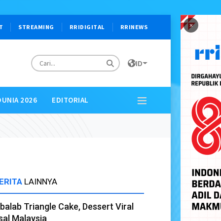
×
T
STREAMING
RRIDIGITAL
RRINEWS
ID
DUNIA 2026
EDITORIAL
ERITA
LAINNYA
balab Triangle Cake, Dessert Viral
sal Malaysia