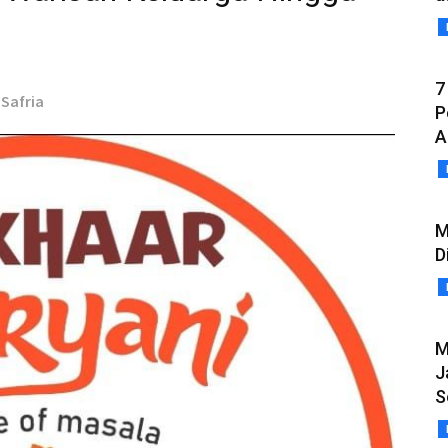
7
 Safria
P
A
M
D
M
J
S