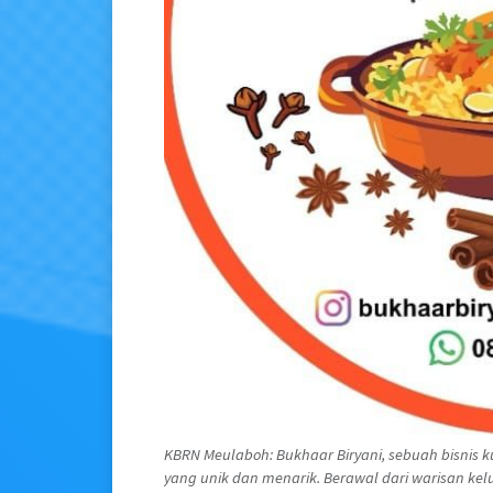
KBRN Meulaboh: Bukhaar Biryani, sebuah bisnis ku
yang unik dan menarik. Berawal dari warisan kelu