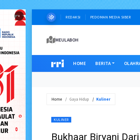
×
REDAKSI
PEDOMAN MEDIA SIBER
MEULABOH
HOME
BERITA
OLAHR
Home
Gaya Hidup
Kuliner
KULINER
Bukhaar Biryani Dar