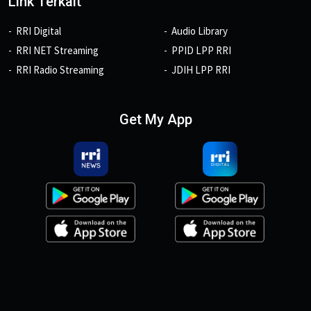
Link Terkait
RRI Digital
Audio Library
RRI NET Streaming
PPID LPP RRI
RRI Radio Streaming
JDIH LPP RRI
Get My App