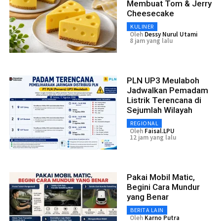
Membuat Tom & Jerry
Cheesecake
KULINER
Oleh
Dessy Nurul Utami
8 jam yang lalu
PLN UP3 Meulaboh
Jadwalkan Pemadam
Listrik Terencana di
Sejumlah Wilayah
REGIONAL
Oleh
Faisal.LPU
12 jam yang lalu
Pakai Mobil Matic,
Begini Cara Mundur
yang Benar
BERITA LAIN
Oleh
Karno Putra