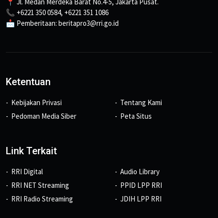
📍 Jl. Medan Merdeka Barat No.4-5, Jakarta Pusat.
📞 +6221 350 0584, +6221 351 1086
📩 Pemberitaan: beritapro3@rri.go.id
Ketentuan
Kebijakan Privasi
Tentang Kami
Pedoman Media Siber
Peta Situs
Link Terkait
RRI Digital
Audio Library
RRI NET Streaming
PPID LPP RRI
RRI Radio Streaming
JDIH LPP RRI