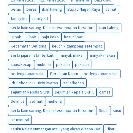
20 Maret 2025
21 Maret 2026
air mineral
baju koko
beras
beras
ikan kaleng
Bupati Nagan Raya
camat
family kit
family kit
serta kain sarung. Dalam kesempatan tersebut
ikan kaleng
Jilbab
jilbab
baju koko
kasur lipat
Kecamatan Beutong
keuchik gampong setempat
serta jajaran staf terkait.
minyak makan
minyak makan
saus/kecap
mukena
pakaian
pakaian
perlengkapan salat
Peralatan Dapur
perlengkapan salat
Plt Sekda Ir. H. Hizbulwatan
saus/kecap
sejumlah kepala SKPK
sejumlah kepala SKPK
camat
Selimut
selimut
mukena
serta kain sarung. Dalam kesempatan tersebut
Susu
susu
air mineral
Teuku Raja Keumangan atau yang akrab disapa TRK
Tikar