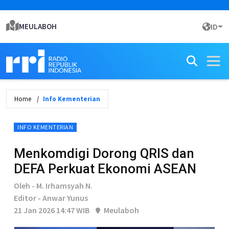
MEULABOH
ID
Home
Info Kementerian
INFO KEMENTERIAN
Menkomdigi Dorong QRIS dan
DEFA Perkuat Ekonomi ASEAN
Oleh - M. Irhamsyah N.
Editor - Anwar Yunus
21 Jan 2026 14:47 WIB
Meulaboh