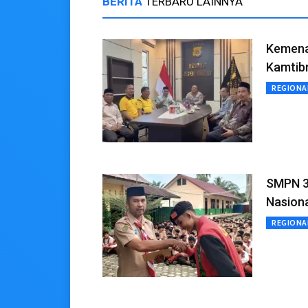
BERITA
TERBARU LAINNYA
Kemenag
Kamtib
REGIONA
SMPN 3
Nasiona
REGIONA