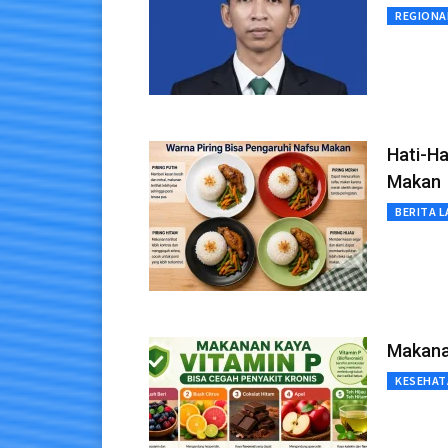
REGIONA
Hati-Ha
Makan
BERITA L
Makanan
KESEHAT