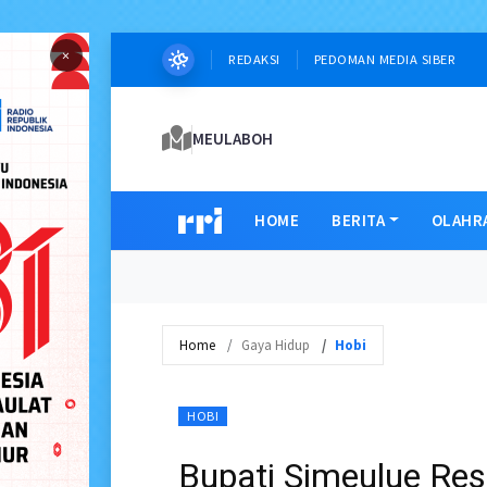
×
REDAKSI
PEDOMAN MEDIA SIBER
MEULABOH
HOME
BERITA
OLAHR
Home
Gaya Hidup
Hobi
HOBI
Bupati Simeulue Re