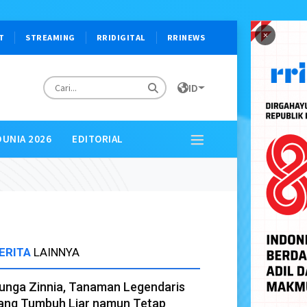
×
T
STREAMING
RRIDIGITAL
RRINEWS
ID
DUNIA 2026
EDITORIAL
ERITA
LAINNYA
unga Zinnia, Tanaman Legendaris
ang Tumbuh Liar namun Tetap