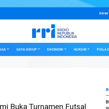
RRINE
AGA
GAYA HIDUP
EKONOMI
HUKUM
PIALA 
B
B
smi Buka Turnamen Futsal
y