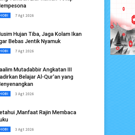
empesona
7 Agt 2026
HOBI
usim Hujan Tiba, Jaga Kolam Ikan
gar Bebas Jentik Nyamuk
7 Agt 2026
HOBI
aalim Mutadabbir Angkatan III
adirkan Belajar Al-Qur'an yang
enyenangkan
3 Agt 2026
HOBI
etahui ,Manfaat Rajin Membaca
uku
3 Agt 2026
HOBI