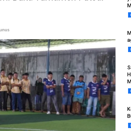
M
Yunus
M
a
S
H
M
K
B