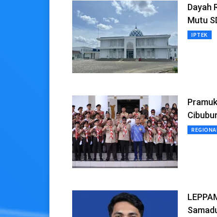
Dayah R
Mutu S
IPTEK
Pramuka
Cibubu
REGIONA
LEPPAM
Samad