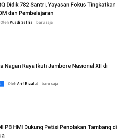
Q Didik 782 Santri, Yayasan Fokus Tingkatkan
DM dan Pembelajaran
Oleh
Puadi Safria
baru saja
 Nagan Raya Ikuti Jambore Nasional XII di
r
Oleh
Arif Rizalul
baru saja
L
I PB HMI Dukung Petisi Penolakan Tambang di
ua