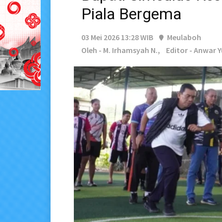
Piala Bergema
03 Mei 2026 13:28 WIB
Meulaboh
Oleh - M. Irhamsyah N.,
Editor - Anwar 