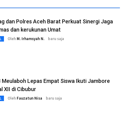
 dan Polres Aceh Barat Perkuat Sinergi Jaga
mas dan kerukunan Umat
Oleh
M. Irhamsyah N.
baru saja
L
 Meulaboh Lepas Empat Siswa Ikuti Jambore
l XII di Cibubur
Oleh
Fauzatun Nisa
baru saja
L