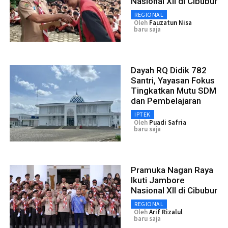
Nasional XII di Cibubur
REGIONAL
Oleh
Fauzatun Nisa
baru saja
Dayah RQ Didik 782
Santri, Yayasan Fokus
Tingkatkan Mutu SDM
dan Pembelajaran
IPTEK
Oleh
Puadi Safria
baru saja
Pramuka Nagan Raya
Ikuti Jambore
Nasional XII di Cibubur
REGIONAL
Oleh
Arif Rizalul
baru saja