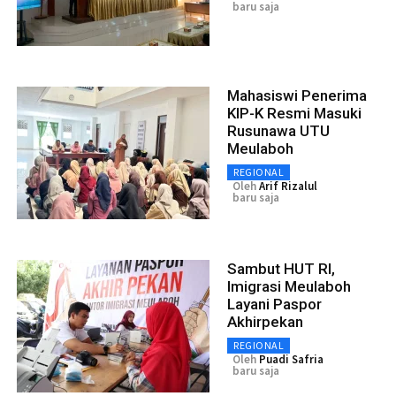
baru saja
Mahasiswi Penerima
KIP-K Resmi Masuki
Rusunawa UTU
Meulaboh
REGIONAL
Oleh
Arif Rizalul
baru saja
Sambut HUT RI,
Imigrasi Meulaboh
Layani Paspor
Akhirpekan
REGIONAL
Oleh
Puadi Safria
baru saja