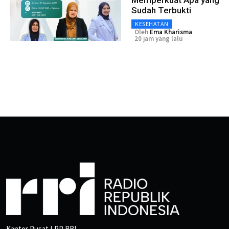
Sudah Terbukti
KESEHATAN
Oleh
Ema Kharisma
20 jam yang lalu
Kantor Pusat LPP RRI