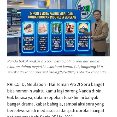
Nanda bakal ringkasin 5 poin berita paling viral dari dunia
hiburan dalam negeri khusus buat kamu. Yuk, langsung kita
simak ada kabar apa aja! Senin,(25/5/2026). Foto dok rri nanda.
RRI.CO.ID, Meulaboh - Hai Teman Pro 2! Seru banget
bisa nemenin waktu kamu lagi bareng Nanda di sini.
Gak kerasa ya, dalam sepekan terakhir ini banyak
banget drama, kabar bahagia, sampai aksi seru yang
berseliweran di media sosial dan jadi obrolan hangat
netizen tanah air. Senin,25 Mei 2026.