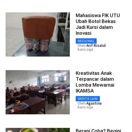
Mahasiswa FIK UTU
Ubah Botol Bekas
Jadi Kursi dalam
Inovasi
REGIONAL
Oleh
Arif Rizalul
baru saja
Kreativitas Anak
Terpancar dalam
Lomba Mewarnai
IKAMSA
BERITA LAIN
Oleh
Agustina
baru saja
Berani Coba? Begini