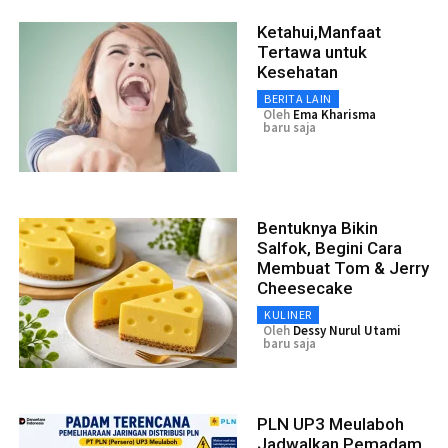
Ketahui,Manfaat
Tertawa untuk
Kesehatan
BERITA LAIN
Oleh
Ema Kharisma
baru saja
Bentuknya Bikin
Salfok, Begini Cara
Membuat Tom & Jerry
Cheesecake
KULINER
Oleh
Dessy Nurul Utami
baru saja
PLN UP3 Meulaboh
Jadwalkan Pemadam