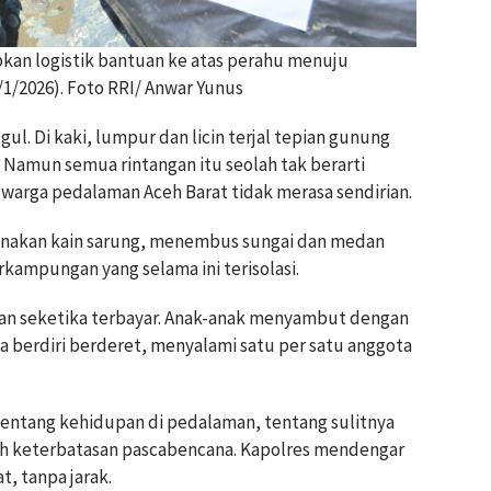
pkan logistik bantuan ke atas perahu menuju
1/2026). Foto RRI/ Anwar Yunus
l. Di kaki, lumpur dan licin terjal tepian gunung
. Namun semua rintangan itu seolah tak berarti
warga pedalaman Aceh Barat tidak merasa sendirian.
nakan kain sarung, menembus sungai dan medan
kampungan yang selama ini terisolasi.
nan seketika terbayar. Anak-anak menyambut dengan
a berdiri berderet, menyalami satu per satu anggota
ta tentang kehidupan di pedalaman, tentang sulitnya
gah keterbatasan pascabencana. Kapolres mendengar
t, tanpa jarak.