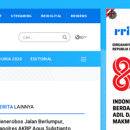
×
T
STREAMING
RRIDIGITAL
RRINEWS
ID
DUNIA 2026
EDITORIAL
ERITA
LAINNYA
enerobos Jalan Berlumpur,
apolres AKBP Agus Sulistianto