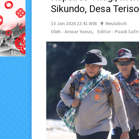
Sikundo, Desa Terisol
13 Jan 2026 23:41 WIB
Meulaboh
Oleh - Anwar Yunus,
Editor - Puadi Safr