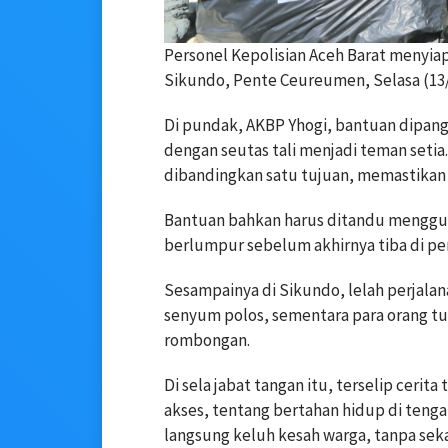
Personel Kepolisian Aceh Barat menyia
Sikundo, Pente Ceureumen, Selasa (13/
Di pundak, AKBP Yhogi, bantuan dipanggu
dengan seutas tali menjadi teman setia
dibandingkan satu tujuan, memastikan 
Bantuan bahkan harus ditandu menggu
berlumpur sebelum akhirnya tiba di per
Sesampainya di Sikundo, lelah perjala
senyum polos, sementara para orang tu
rombongan.
Di sela jabat tangan itu, terselip ceri
akses, tentang bertahan hidup di ten
langsung keluh kesah warga, tanpa seka