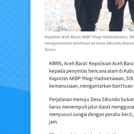
Kapolres Aceh Barat AKBP Yhogi Hadisetiawan, S
mengantarkan banttuan ke Desa Sikundo, Kecama
Yunus
KBRN, Aceh Barat: Kepolisian Aceh Bar
kepada penyintas bencana alam di Kabup
Kapolres AKBP Yhogi Hadisetiawan, SI
kemanusiaan, mengantarkan banttuan 
Perjalanan menuju Desa Sikundo bukanl
harus menempuh jalur darat menggunaka
menyusuri sungai dengan perahu kecil, 
jam.