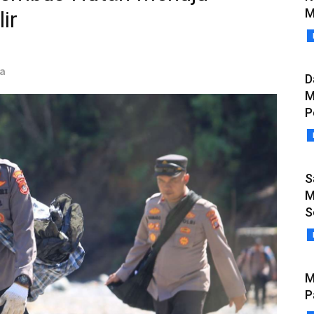
M
ir
ia
D
M
P
S
M
S
M
P