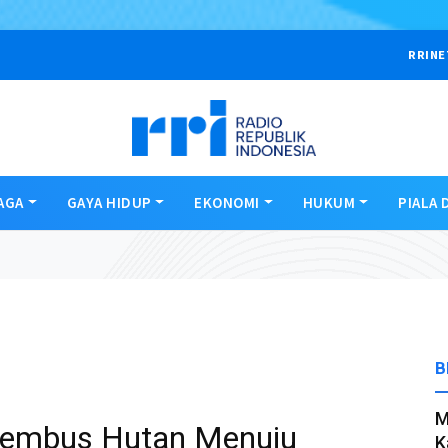
RRINE
AGA
GAYA HIDUP
EKONOMI
HUKUM
PIALA 
B
M
nembus Hutan Menuju
K