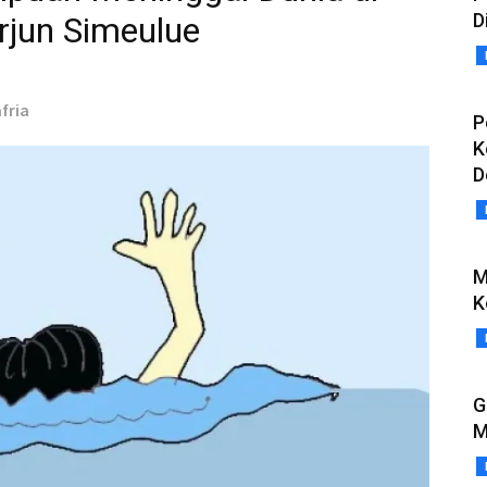
D
rjun Simeulue
fria
P
K
D
M
K
G
M