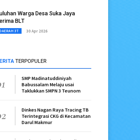
uluhan Warga Desa Suka Jaya
erima BLT
30 Apr 2026
DAERAH 3T
ERITA
TERPOPULER
SMP Madinatuddiniyah
01
Babussalam Melaju usai
Taklukkan SMPN 3 Teunom
Dinkes Nagan Raya Tracing TB
02
Terintegrasi CKG di Kecamatan
Darul Makmur