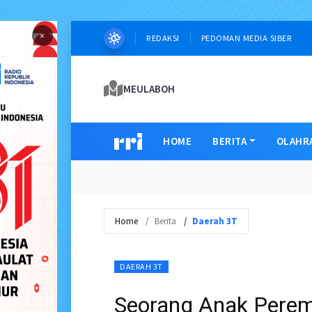
×
REDAKSI
PEDOMAN MEDIA SIBER
MEULABOH
HOME
BERITA
OLAHR
Home
Berita
Daerah 3T
DAERAH 3T
Seorang Anak Perem