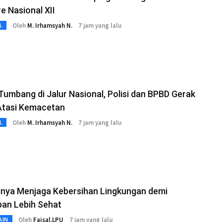
 Nasional XII
Oleh
M. Irhamsyah N.
7 jam yang lalu
L
umbang di Jalur Nasional, Polisi dan BPBD Gerak
Atasi Kemacetan
Oleh
M. Irhamsyah N.
7 jam yang lalu
L
gnya Menjaga Kebersihan Lingkungan demi
pan Lebih Sehat
Oleh
Faisal.LPU
7 jam yang lalu
AIN