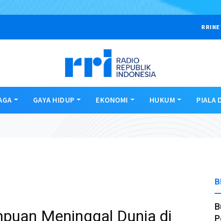
RRINE
AGA
GAYA HIDUP
EKONOMI
HUKUM
PIALA 
B
B
puan Meninggal Dunia di
P