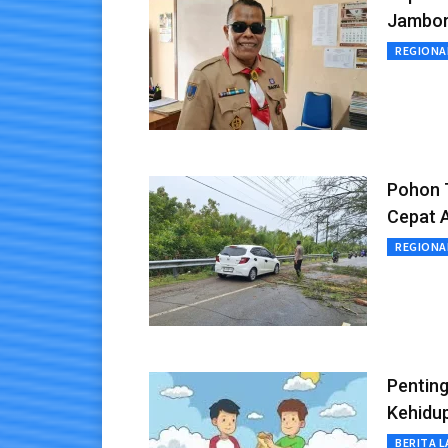
Jambore
REGIONA
Pohon T
Cepat 
REGIONA
Pentin
Kehidu
BERITA L