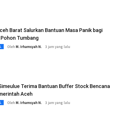
ceh Barat Salurkan Bantuan Masa Panik bagi
 Pohon Tumbang
Oleh
M. Irhamsyah N.
3 jam yang lalu
L
 Simeulue Terima Bantuan Buffer Stock Bencana
emerintah Aceh
Oleh
M. Irhamsyah N.
3 jam yang lalu
L