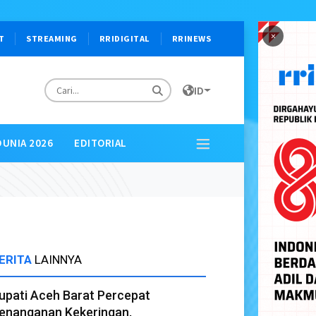
×
T
STREAMING
RRIDIGITAL
RRINEWS
ID
DUNIA 2026
EDITORIAL
ERITA
LAINNYA
upati Aceh Barat Percepat
enanganan Kekeringan,