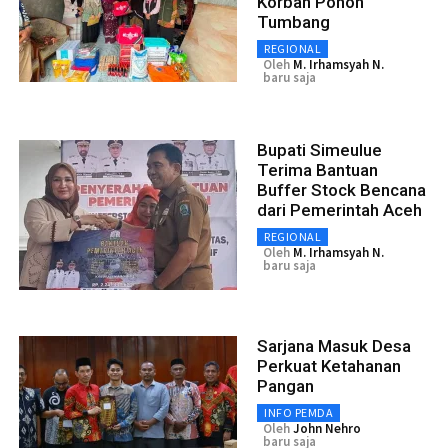
Korban Pohon
Tumbang
REGIONAL
Oleh
M. Irhamsyah N.
baru saja
Bupati Simeulue
Terima Bantuan
Buffer Stock Bencana
dari Pemerintah Aceh
REGIONAL
Oleh
M. Irhamsyah N.
baru saja
Sarjana Masuk Desa
Perkuat Ketahanan
Pangan
INFO PEMDA
Oleh
John Nehro
baru saja