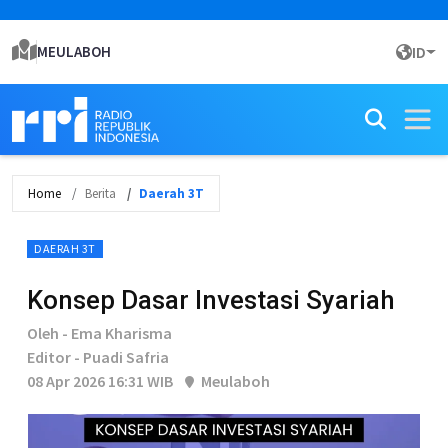
MEULABOH
ID
Home
Berita
Daerah 3T
DAERAH 3T
Konsep Dasar Investasi Syariah
Oleh - Ema Kharisma
Editor - Puadi Safria
08 Apr 2026 16:31 WIB
Meulaboh