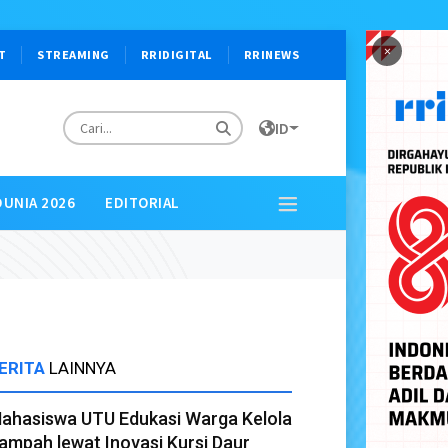
×
T
STREAMING
RRIDIGITAL
RRINEWS
ID
DUNIA 2026
EDITORIAL
ERITA
LAINNYA
ahasiswa UTU Edukasi Warga Kelola
ampah lewat Inovasi Kursi Daur