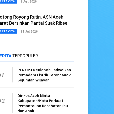
3 Agt 2026
ASTA CITA
otong Royong Rutin, ASN Aceh
arat Bersihkan Pantai Suak Ribee
31 Jul 2026
ASTA CITA
ERITA
TERPOPULER
PLN UP3 Meulaboh Jadwalkan
01
Pemadam Listrik Terencana di
Sejumlah Wilayah
Dinkes Aceh Minta
02
Kabupaten/Kota Perkuat
Pemantauan Kesehatan Ibu
dan Anak