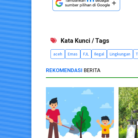
Kata Kunci / Tags
aceh
Emas
FJL
Ilegal
Lingkungan
REKOMENDASI
BERITA