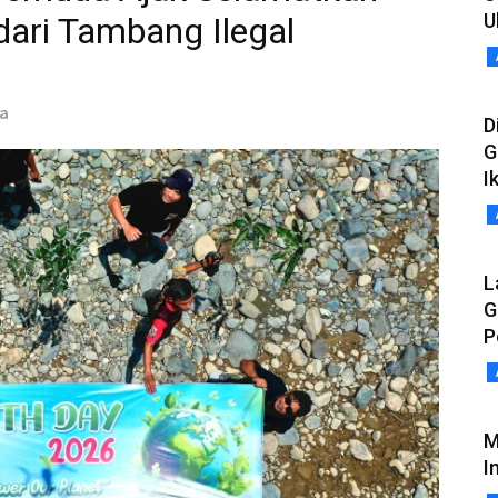
U
ari Tambang Ilegal
ia
D
G
I
L
G
P
M
I