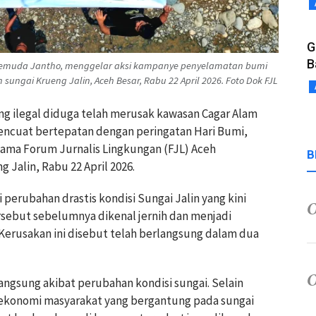
G
B
 Pemuda Jantho, menggelar aksi kampanye penyelamatan bumi
 sungai Krueng Jalin, Aceh Besar, Rabu 22 April 2026. Foto Dok FJL
ng ilegal diduga telah merusak kawasan Cagar Alam
mencuat bertepatan dengan peringatan Hari Bumi,
sama Forum Jurnalis Lingkungan (FJL) Aceh
B
 Jalin, Rabu 22 April 2026.
perubahan drastis kondisi Sungai Jalin yang kini
rsebut sebelumnya dikenal jernih dan menjadi
Kerusakan ini disebut telah berlangsung dalam dua
gsung akibat perubahan kondisi sungai. Selain
as ekonomi masyarakat yang bergantung pada sungai