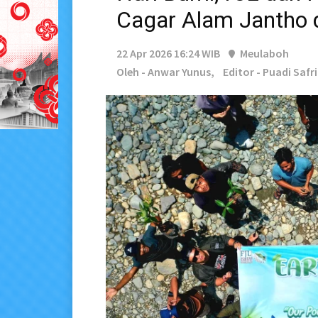
Cagar Alam Jantho d
22 Apr 2026 16:24 WIB
Meulaboh
Oleh - Anwar Yunus,
Editor - Puadi Safr