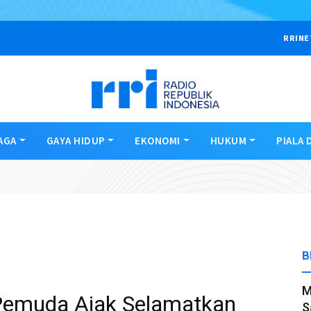
RRINE
AGA
GAYA HIDUP
EKONOMI
HUKUM
PIALA 
B
M
 Pemuda Ajak Selamatkan
S