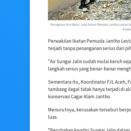
Peringatan Hari Bumi, saat Ikatan Pemuda Jantho Lestari 
Krueng
Perwakilan Ikatan Pemuda Jantho Lestar
terjadi tanpa penanganan serius dari pih
"Air Sungai Jalin sudah mulai keruh sejak
langkah serius yang benar-benar menghe
Sementara itu, Koordinator FJL Aceh,
tambang ilegal tidak hanya terjadi di a
konservasi Cagar Alam Jantho.
Menurutnya, kerusakan tersebut berpo
luas.
“Perubahan kondisi Sungai Jalin dalam