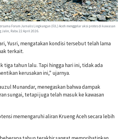
bersama Forum Jurnalis Lingkungan (FJL) Aceh menggelar aksi protes di kawasan
 Jalin, Rabu 22 April 2026.
i, Yusri, mengatakan kondisi tersebut telah lama
ak terkait.
 tiga tahun lalu. Tapi hingga hari ini, tidak ada
ntikan kerusakan ini," ujarnya.
 Fauzul Munandar, menegaskan bahwa dampak
liran sungai, tetapi juga telah masuk ke kawasan
tensi memengaruhi aliran Krueng Aceh secara lebih
 beberapa tahun terakhir sangat memprihatinkan.