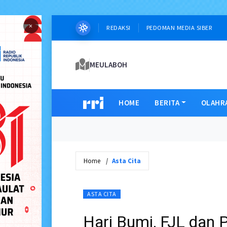
×
REDAKSI
PEDOMAN MEDIA SIBER
MEULABOH
HOME
BERITA
OLAHR
Home
Asta Cita
ASTA CITA
Hari Bumi, FJL dan