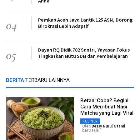
Anak
Pemkab Aceh Jaya Lantik 125 ASN, Dorong
04
Birokrasi Lebih Adaptif
Dayah RQ Didik 782 Santri, Yayasan Fokus
05
Tingkatkan Mutu SDM dan Pembelajaran
BERITA
TERBARU LAINNYA
Berani Coba? Begini
Cara Membuat Nasi
Matcha yang Lagi Viral
KULINER
Oleh
Dessy Nurul Utami
baru saja