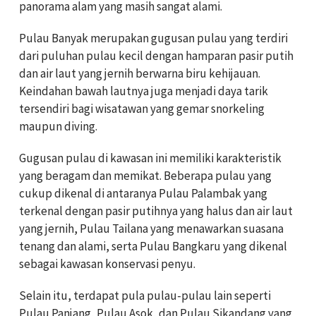
panorama alam yang masih sangat alami.
Pulau Banyak merupakan gugusan pulau yang terdiri
dari puluhan pulau kecil dengan hamparan pasir putih
dan air laut yang jernih berwarna biru kehijauan.
Keindahan bawah lautnya juga menjadi daya tarik
tersendiri bagi wisatawan yang gemar snorkeling
maupun diving.
Gugusan pulau di kawasan ini memiliki karakteristik
yang beragam dan memikat. Beberapa pulau yang
cukup dikenal di antaranya Pulau Palambak yang
terkenal dengan pasir putihnya yang halus dan air laut
yang jernih, Pulau Tailana yang menawarkan suasana
tenang dan alami, serta Pulau Bangkaru yang dikenal
sebagai kawasan konservasi penyu.
Selain itu, terdapat pula pulau-pulau lain seperti
Pulau Panjang, Pulau Asok, dan Pulau Sikandang yang