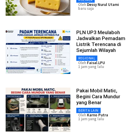
Oleh
Dessy Nurul Utami
baru saja
PLN UP3 Meulaboh
Jadwalkan Pemadam
Listrik Terencana di
Sejumlah Wilayah
REGIONAL
Oleh
Faisal.LPU
1 jam yang lalu
Pakai Mobil Matic,
Begini Cara Mundur
yang Benar
BERITA LAIN
Oleh
Karno Putra
1 jam yang lalu