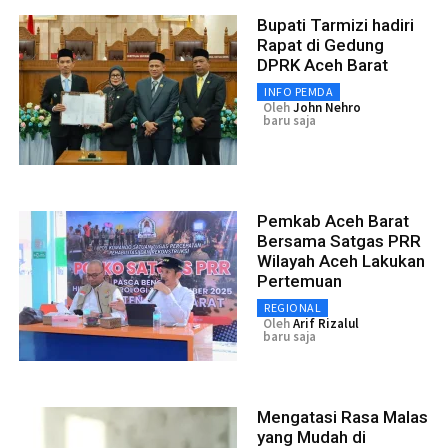
Bupati Tarmizi hadiri
Rapat di Gedung
DPRK Aceh Barat
INFO PEMDA
Oleh
John Nehro
baru saja
Pemkab Aceh Barat
Bersama Satgas PRR
Wilayah Aceh Lakukan
Pertemuan
REGIONAL
Oleh
Arif Rizalul
baru saja
Mengatasi Rasa Malas
yang Mudah di