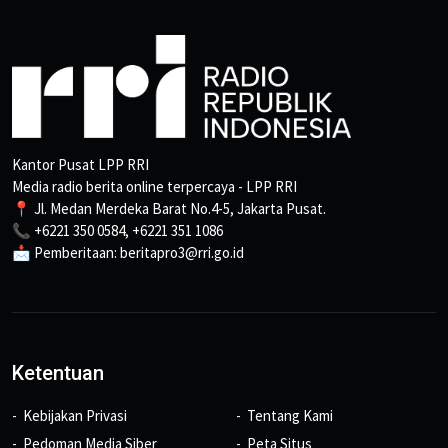
Kantor Pusat LPP RRI
Media radio berita online terpercaya - LPP RRI
📍 Jl. Medan Merdeka Barat No.4-5, Jakarta Pusat.
📞 +6221 350 0584, +6221 351 1086
📩 Pemberitaan: beritapro3@rri.go.id
Ketentuan
Kebijakan Privasi
Tentang Kami
Pedoman Media Siber
Peta Situs