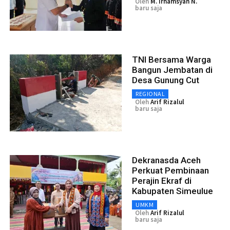
Oleh
M. Irhamsyah N.
baru saja
TNI Bersama Warga
Bangun Jembatan di
Desa Gunung Cut
REGIONAL
Oleh
Arif Rizalul
baru saja
Dekranasda Aceh
Perkuat Pembinaan
Perajin Ekraf di
Kabupaten Simeulue
UMKM
Oleh
Arif Rizalul
baru saja