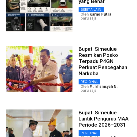
yang Benar
BERITA LAIN
Oleh
Karno Putra
baru saja
Bupati Simeulue
Resmikan Posko
Terpadu P4GN
Perkuat Pencegahan
Narkoba
REGIONAL
Oleh
M. Irhamsyah N.
baru saja
Bupati Simeulue
Lantik Pengurus MAA
Periode 2026–2031
REGIONAL