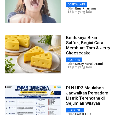
BERITA LAIN
Oleh
Ema Kharisma
12 jam yang lalu
Bentuknya Bikin
Salfok, Begini Cara
Membuat Tom & Jerry
Cheesecake
KULINER
Oleh
Dessy Nurul Utami
12 jam yang lalu
PLN UP3 Meulaboh
Jadwalkan Pemadam
Listrik Terencana di
Sejumlah Wilayah
REGIONAL
Oleh
Faisal.LPU