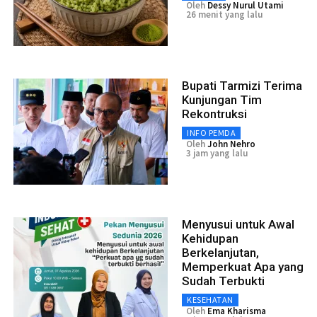
Oleh
Dessy Nurul Utami
26 menit yang lalu
Bupati Tarmizi Terima
Kunjungan Tim
Rekontruksi
INFO PEMDA
Oleh
John Nehro
3 jam yang lalu
Menyusui untuk Awal
Kehidupan
Berkelanjutan,
Memperkuat Apa yang
Sudah Terbukti
KESEHATAN
Oleh
Ema Kharisma