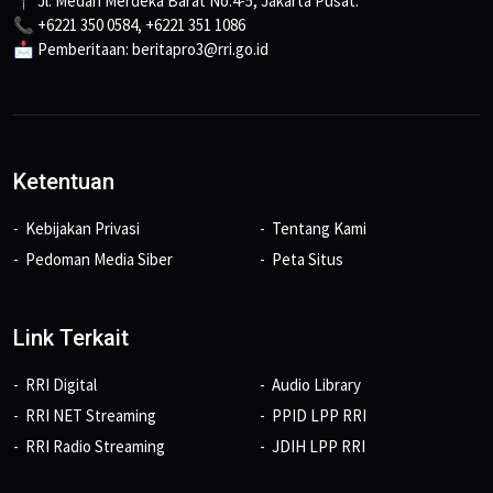
📍 Jl. Medan Merdeka Barat No.4-5, Jakarta Pusat.
📞 +6221 350 0584, +6221 351 1086
📩 Pemberitaan: beritapro3@rri.go.id
Ketentuan
Kebijakan Privasi
Tentang Kami
Pedoman Media Siber
Peta Situs
Link Terkait
RRI Digital
Audio Library
RRI NET Streaming
PPID LPP RRI
RRI Radio Streaming
JDIH LPP RRI