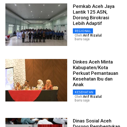
Pemkab Aceh Jaya
Lantik 125 ASN,
Dorong Birokrasi
Lebih Adaptif
REGIONAL
Oleh
Arif Rizalul
baru saja
Dinkes Aceh Minta
Kabupaten/Kota
Perkuat Pemantauan
Kesehatan Ibu dan
Anak
KESEHATAN
Oleh
Arif Rizalul
baru saja
Dinas Sosial Aceh
Dorong Pembentukan