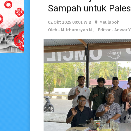
Sampah untuk Pales
02 Okt 2025 00:01 WIB
Meulaboh
Oleh - M. Irhamsyah N.,
Editor - Anwar 