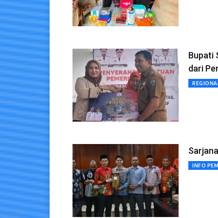
Bupati
dari P
REGIONA
Sarjan
INFO PE