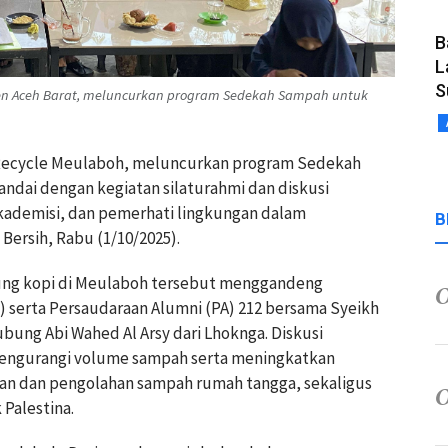
B
L
S
en Aceh Barat, meluncurkan program Sedekah Sampah untuk
Recycle Meulaboh, meluncurkan program Sedekah
andai dengan kegiatan silaturahmi dan diskusi
kademisi, dan pemerhati lingkungan dalam
B
ersih, Rabu (1/10/2025).
arung kopi di Meulaboh tersebut menggandeng
) serta Persaudaraan Alumni (PA) 212 bersama Syeikh
ung Abi Wahed Al Arsy dari Lhoknga. Diskusi
engurangi volume sampah serta meningkatkan
an dan pengolahan sampah rumah tangga, sekaligus
Palestina.