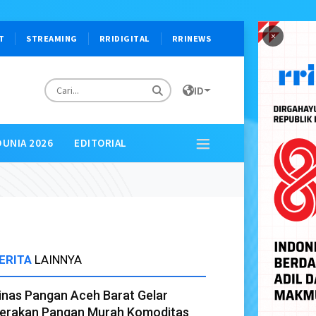
×
T
STREAMING
RRIDIGITAL
RRINEWS
ID
DUNIA 2026
EDITORIAL
ERITA
LAINNYA
inas Pangan Aceh Barat Gelar
erakan Pangan Murah Komoditas