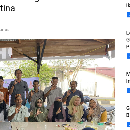
I
tina
Yunus
L
G
P
M
I
G
B