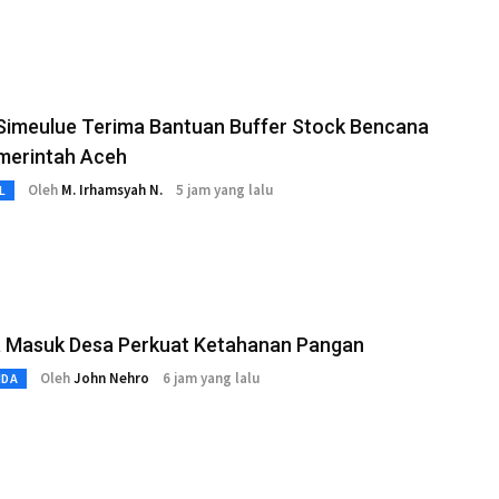
 Simeulue Terima Bantuan Buffer Stock Bencana
emerintah Aceh
Oleh
M. Irhamsyah N.
5 jam yang lalu
L
a Masuk Desa Perkuat Ketahanan Pangan
Oleh
John Nehro
6 jam yang lalu
MDA