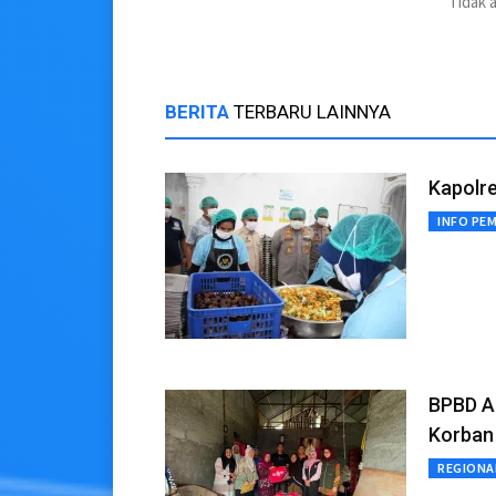
Tidak 
BERITA
TERBARU LAINNYA
Kapolre
INFO PE
BPBD A
Korban
REGIONA