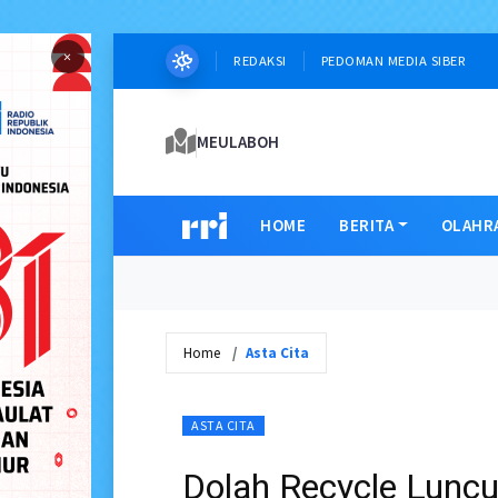
×
REDAKSI
PEDOMAN MEDIA SIBER
MEULABOH
HOME
BERITA
OLAHR
Home
Asta Cita
ASTA CITA
Dolah Recycle Lunc