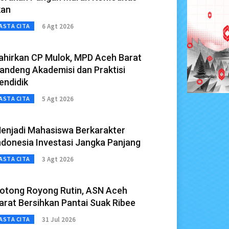
kan
6 Agt 2026
ASTA CITA
ahirkan CP Mulok, MPD Aceh Barat
andeng Akademisi dan Praktisi
endidik
5 Agt 2026
ASTA CITA
enjadi Mahasiswa Berkarakter
ndonesia Investasi Jangka Panjang
3 Agt 2026
ASTA CITA
otong Royong Rutin, ASN Aceh
arat Bersihkan Pantai Suak Ribee
31 Jul 2026
ASTA CITA