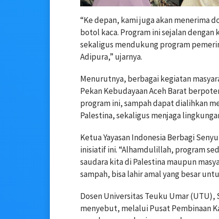
“Ke depan, kami juga akan menerima do
botol kaca. Program ini sejalan denga
sekaligus mendukung program pemerin
Adipura,” ujarnya.
Menurutnya, berbagai kegiatan masyara
Pekan Kebudayaan Aceh Barat berpoten
program ini, sampah dapat dialihkan me
Palestina, sekaligus menjaga lingkungan
Ketua Yayasan Indonesia Berbagi Senyu
inisiatif ini. “Alhamdulillah, program s
saudara kita di Palestina maupun masyar
sampah, bisa lahir amal yang besar unt
Dosen Universitas Teuku Umar (UTU), S
menyebut, melalui Pusat Pembinaan Ka