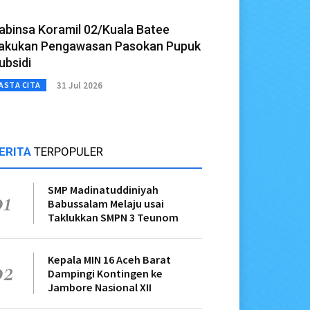
abinsa Koramil 02/Kuala Batee
akukan Pengawasan Pasokan Pupuk
ubsidi
31 Jul 2026
ASTA CITA
ERITA
TERPOPULER
SMP Madinatuddiniyah
01
Babussalam Melaju usai
Taklukkan SMPN 3 Teunom
Kepala MIN 16 Aceh Barat
02
Dampingi Kontingen ke
Jambore Nasional XII