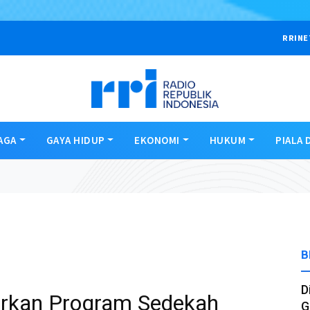
RRINE
AGA
GAYA HIDUP
EKONOMI
HUKUM
PIALA 
B
D
urkan Program Sedekah
G