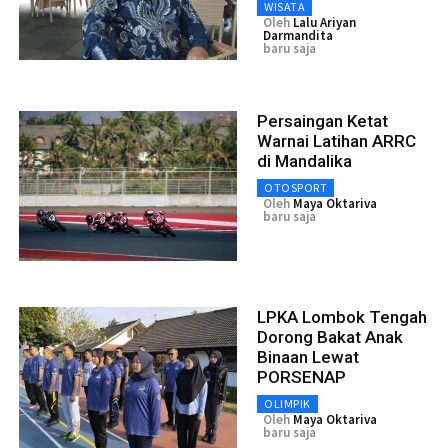
WISATA
Oleh
Lalu Ariyan
Darmandita
baru saja
Persaingan Ketat
Warnai Latihan ARRC
di Mandalika
OTOSPORT
Oleh
Maya Oktariva
baru saja
LPKA Lombok Tengah
Dorong Bakat Anak
Binaan Lewat
PORSENAP
OLIMPIK
Oleh
Maya Oktariva
baru saja