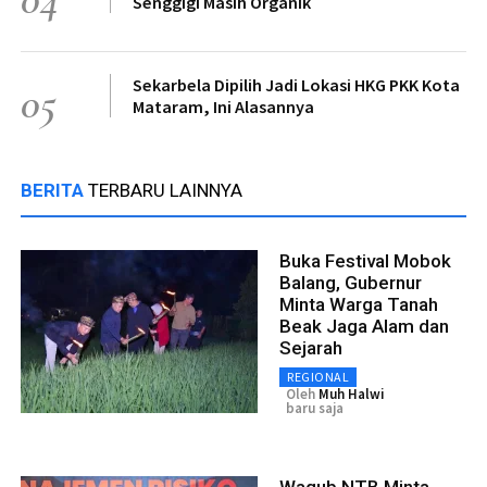
Senggigi Masih Organik
Sekarbela Dipilih Jadi Lokasi HKG PKK Kota
05
Mataram, Ini Alasannya
BERITA
TERBARU LAINNYA
Buka Festival Mobok
Balang, Gubernur
Minta Warga Tanah
Beak Jaga Alam dan
Sejarah
REGIONAL
Oleh
Muh Halwi
baru saja
Wagub NTB Minta