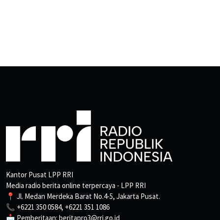
Kantor Pusat LPP RRI
Media radio berita online terpercaya - LPP RRI
📍 Jl. Medan Merdeka Barat No.4-5, Jakarta Pusat.
📞 +6221 350 0584, +6221 351 1086
📩 Pemberitaan: beritapro3@rri.go.id