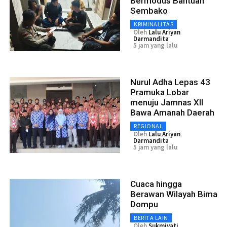
Bermodus Bantuan
Sembako
KRIMINALITAS
Oleh
Lalu Ariyan
Darmandita
5 jam yang lalu
Nurul Adha Lepas 43
Pramuka Lobar
menuju Jamnas XII
Bawa Amanah Daerah
REGIONAL
Oleh
Lalu Ariyan
Darmandita
5 jam yang lalu
Cuaca hingga
Berawan Wilayah Bima
Dompu
BERITA LAIN
Oleh
Sukmiyati