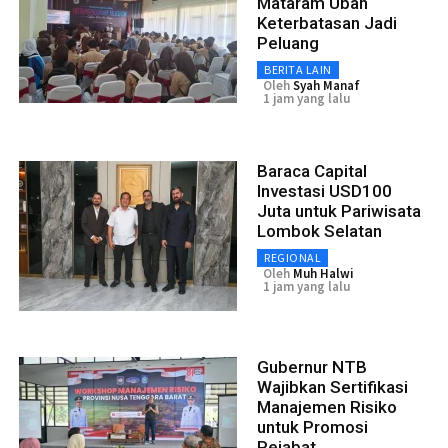
Mataram Ubah
Keterbatasan Jadi
Peluang
BERITA LAIN
Oleh
Syah Manaf
1 jam yang lalu
Baraca Capital
Investasi USD100
Juta untuk Pariwisata
Lombok Selatan
REGIONAL
Oleh
Muh Halwi
1 jam yang lalu
Gubernur NTB
Wajibkan Sertifikasi
Manajemen Risiko
untuk Promosi
Pejabat