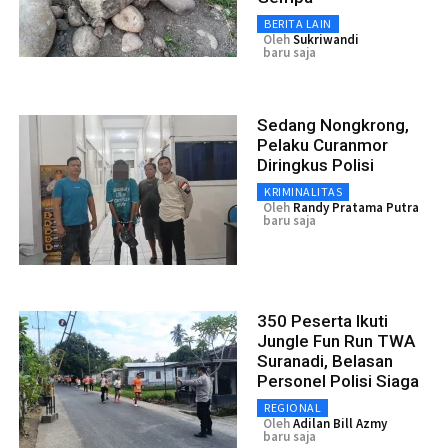
BERITA LAIN
Oleh
Sukriwandi
baru saja
Sedang Nongkrong,
Pelaku Curanmor
Diringkus Polisi
KRIMINALITAS
Oleh
Randy Pratama Putra
baru saja
350 Peserta Ikuti
Jungle Fun Run TWA
Suranadi, Belasan
Personel Polisi Siaga
REGIONAL
Oleh
Adilan Bill Azmy
baru saja