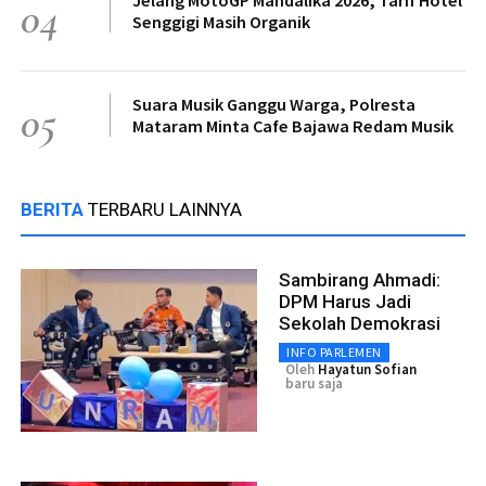
Jelang MotoGP Mandalika 2026, Tarif Hotel
04
Senggigi Masih Organik
Suara Musik Ganggu Warga, Polresta
05
Mataram Minta Cafe Bajawa Redam Musik
BERITA
TERBARU LAINNYA
Sambirang Ahmadi:
DPM Harus Jadi
Sekolah Demokrasi
INFO PARLEMEN
Oleh
Hayatun Sofian
baru saja