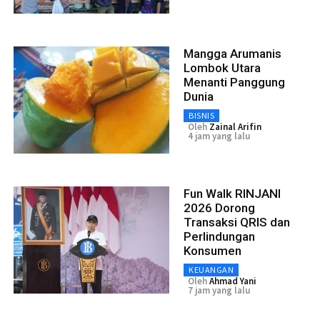
Mangga Arumanis
Lombok Utara
Menanti Panggung
Dunia
BISNIS
Oleh
Zainal Arifin
4 jam yang lalu
Fun Walk RINJANI
2026 Dorong
Transaksi QRIS dan
Perlindungan
Konsumen
KEUANGAN
Oleh
Ahmad Yani
7 jam yang lalu