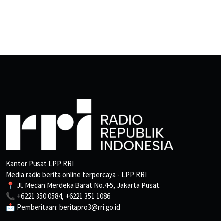
Kantor Pusat LPP RRI
Media radio berita online terpercaya - LPP RRI
📍 Jl. Medan Merdeka Barat No.4-5, Jakarta Pusat.
📞 +6221 350 0584, +6221 351 1086
📩 Pemberitaan: beritapro3@rri.go.id