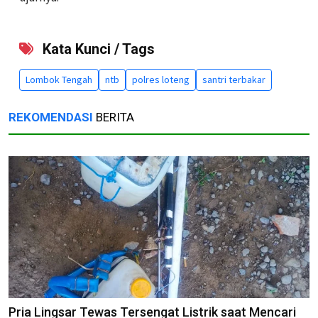
Kata Kunci / Tags
Lombok Tengah
ntb
polres loteng
santri terbakar
REKOMENDASI
BERITA
Pria Lingsar Tewas Tersengat Listrik saat Mencari