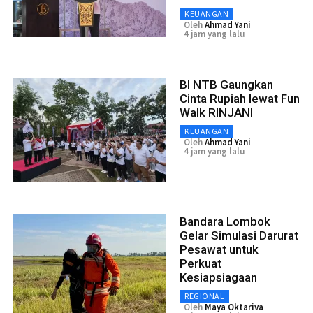
KEUANGAN
Oleh
Ahmad Yani
4 jam yang lalu
BI NTB Gaungkan
Cinta Rupiah lewat Fun
Walk RINJANI
KEUANGAN
Oleh
Ahmad Yani
4 jam yang lalu
Bandara Lombok
Gelar Simulasi Darurat
Pesawat untuk
Perkuat
Kesiapsiagaan
REGIONAL
Oleh
Maya Oktariva