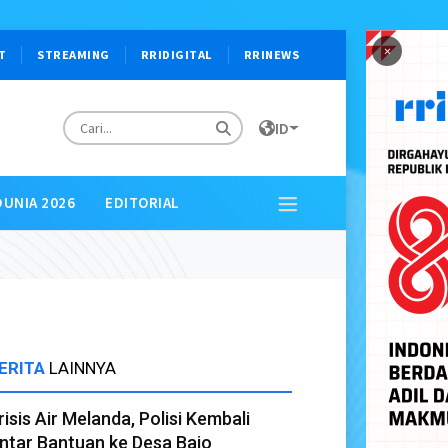
×
T
STREAMING
RRIDIGITAL
RRINEWS
ID
DUNIA 2026
EDITORIAL
ERITA
LAINNYA
risis Air Melanda, Polisi Kembali
ntar Bantuan ke Desa Bajo