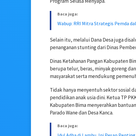
Program Selasa Menyapa.
Baca juga:
Wabup: RRI Mitra Strategis Pemda d
Selain itu, melalui Dana Desa juga dis
penanganan stunting dari Dinas Pembe
Dinas Ketahanan Pangan Kabupaten Bi
berupa telur, beras, minyak goreng d
masyarakat serta mendukung pemenuha
Tidak hanya menyentuh sektor sosial da
pendidikan anak usia dini. Ketua TP 
Kabupaten Bima menyerahkan bantuan 
Parado Wane dan Desa Kanca.
Baca juga:
Idul Adha di Lambu, Ini Pesan Pentin