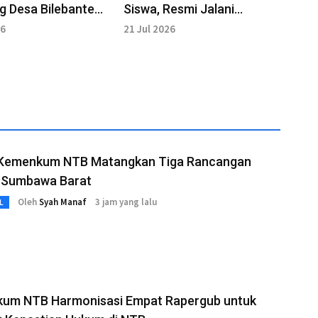
 Desa Bilebante
Siswa, Resmi Jalani
SDM Pertanian
Pendidikan di SPN
26
21 Jul 2026
n
Belanting
 Kemenkum NTB Matangkan Tiga Rancangan
 Sumbawa Barat
Oleh
Syah Manaf
3 jam yang lalu
L
um NTB Harmonisasi Empat Rapergub untuk