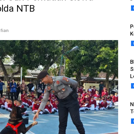
olda NTB
P
fian
K
B
S
L
N
T