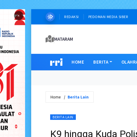
×
REDAKSI
PEDOMAN MEDIA SIBER
MATARAM
HOME
BERITA
OLAHR
Home
Berita Lain
BERITA LAIN
K9 hingga Kuda Polis