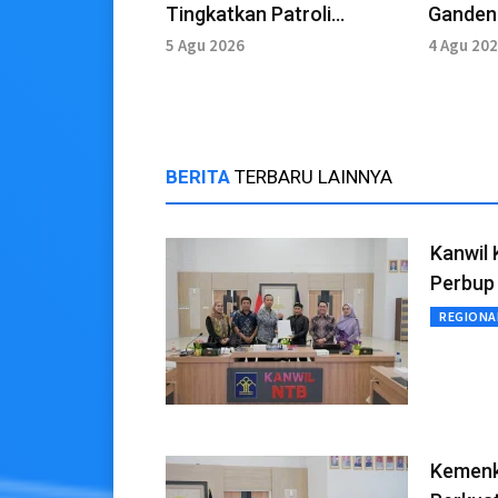
Tingkatkan Patroli
Gandeng
Ketertiban
Cetak 
5 Agu 2026
4 Agu 20
Moder
BERITA
TERBARU LAINNYA
Kanwil
Perbup
REGIONA
Kemenk