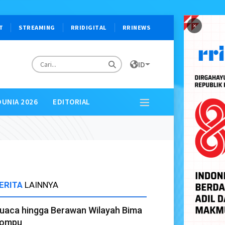
×
T
STREAMING
RRIDIGITAL
RRINEWS
ID
DUNIA 2026
EDITORIAL
ERITA
LAINNYA
uaca hingga Berawan Wilayah Bima
ompu