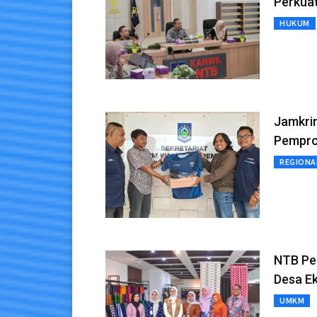
Perkua
HUKUM
Jamkri
Pempr
REGIONA
NTB Pe
Desa E
UMKM