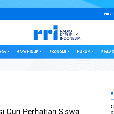
RRINE
AGA
GAYA HIDUP
EKONOMI
HUKUM
PIALA 
B
C
i Curi Perhatian Siswa
D