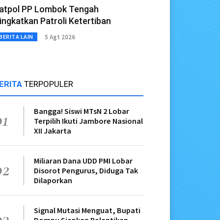
atpol PP Lombok Tengah
ingkatkan Patroli Ketertiban
5 Agt 2026
BERITA LAIN
ERITA
TERPOPULER
Bangga! Siswi MTsN 2 Lobar
01
Terpilih Ikuti Jambore Nasional
XII Jakarta
Miliaran Dana UDD PMI Lobar
02
Disorot Pengurus, Diduga Tak
Dilaporkan
Signal Mutasi Menguat, Bupati
03