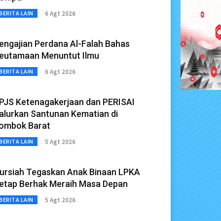
6 Agt 2026
BERITA LAIN
engajian Perdana Al-Falah Bahas
eutamaan Menuntut Ilmu
6 Agt 2026
BERITA LAIN
PJS Ketenagakerjaan dan PERISAI
alurkan Santunan Kematian di
ombok Barat
5 Agt 2026
BERITA LAIN
ursiah Tegaskan Anak Binaan LPKA
etap Berhak Meraih Masa Depan
5 Agt 2026
BERITA LAIN