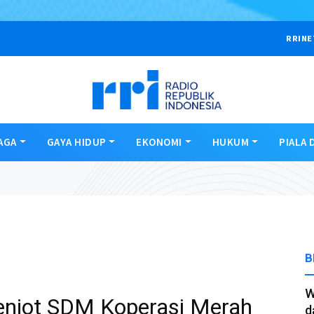
RRINE
AGA
GAYA HIDUP
EKONOMI
HUKUM
PIALA 
B
W
njot SDM Koperasi Merah
d