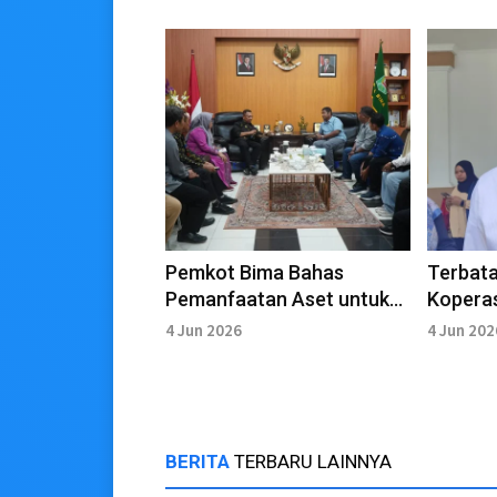
Pemkot Bima Bahas
Terbat
Pemanfaatan Aset untuk
Koperas
Koperasi Merah Putih
Matara
4 Jun 2026
4 Jun 202
BERITA
TERBARU LAINNYA