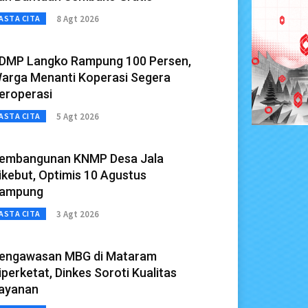
8 Agt 2026
ASTA CITA
DMP Langko Rampung 100 Persen,
arga Menanti Koperasi Segera
eroperasi
5 Agt 2026
ASTA CITA
embangunan KNMP Desa Jala
ikebut, Optimis 10 Agustus
ampung
3 Agt 2026
ASTA CITA
engawasan MBG di Mataram
iperketat, Dinkes Soroti Kualitas
ayanan