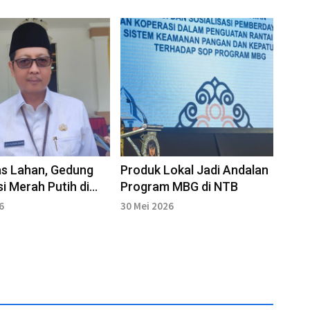
as Lahan, Gedung
Produk Lokal Jadi Andalan
i Merah Putih di
Program MBG di NTB
m Tertahan
6
30 Mei 2026