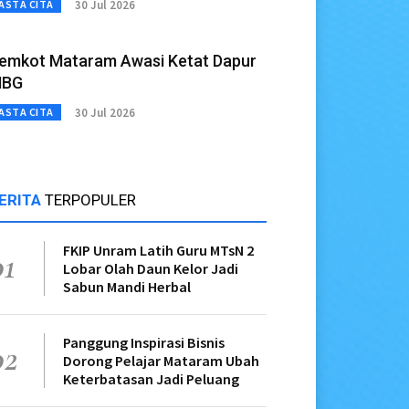
30 Jul 2026
ASTA CITA
emkot Mataram Awasi Ketat Dapur
BG
30 Jul 2026
ASTA CITA
ERITA
TERPOPULER
FKIP Unram Latih Guru MTsN 2
01
Lobar Olah Daun Kelor Jadi
Sabun Mandi Herbal
Panggung Inspirasi Bisnis
02
Dorong Pelajar Mataram Ubah
Keterbatasan Jadi Peluang