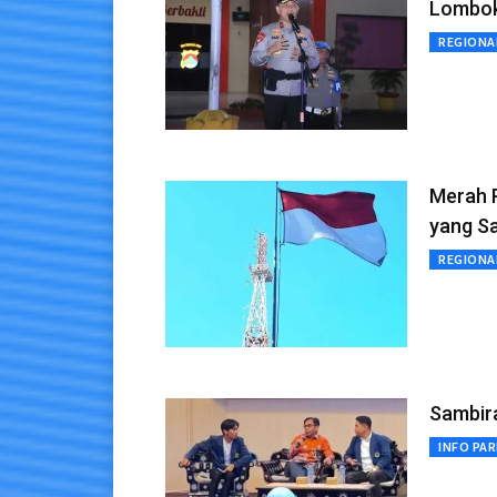
Lombok
REGIONA
Merah P
yang S
REGIONA
Sambir
INFO PA