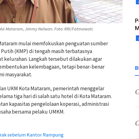
P
M
Kota Mataram, Jimmy Nelwan. Foto: RRI/Fatmawati.
a Mataram mulai memfokuskan penguatan sumber
Putih (KMP) di tengah masih terbatasnya
t kelurahan. Langkah tersebut dilakukan agar
pembentukan kelembagaan, tetapi benar-benar
B
i masyarakat.
, dan UKM Kota Mataram, pemerintah menggelar
ama tiga hari di salah satu hotel di Kota Mataram.
tan kapasitas pengelolaan koperasi, administrasi
 usaha bersama pelaku UMKM.
erak sebelum Kantor Rampung