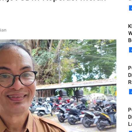
K
fian
W
B
P
D
R
P
D
L