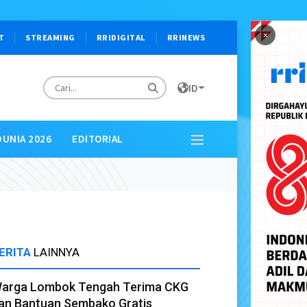
×
T
STREAMING
RRIDIGITAL
RRINEWS
ID
DUNIA 2026
EDITORIAL
ERITA
LAINNYA
arga Lombok Tengah Terima CKG
an Bantuan Sembako Gratis