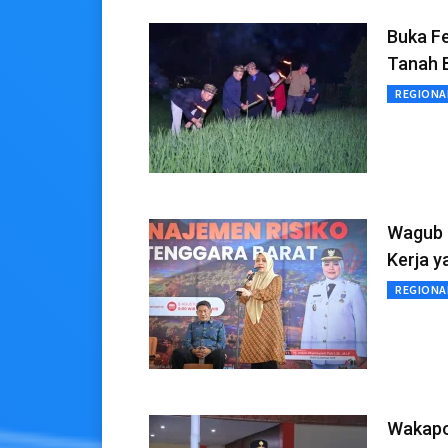
Buka Fe
Tanah 
REGIONA
Wagub 
Kerja 
REGIONA
Wakapol