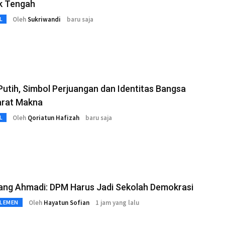
 Tengah
Oleh
Sukriwandi
baru saja
L
utih, Simbol Perjuangan dan Identitas Bangsa
arat Makna
Oleh
Qoriatun Hafizah
baru saja
L
ang Ahmadi: DPM Harus Jadi Sekolah Demokrasi
Oleh
Hayatun Sofian
1 jam yang lalu
RLEMEN