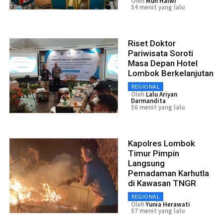
Oleh
Muh Halwi
54 menit yang lalu
Riset Doktor
Pariwisata Soroti
Masa Depan Hotel
Lombok Berkelanjutan
REGIONAL
Oleh
Lalu Ariyan
Darmandita
56 menit yang lalu
Kapolres Lombok
Timur Pimpin
Langsung
Pemadaman Karhutla
di Kawasan TNGR
REGIONAL
Oleh
Yunia Herawati
57 menit yang lalu