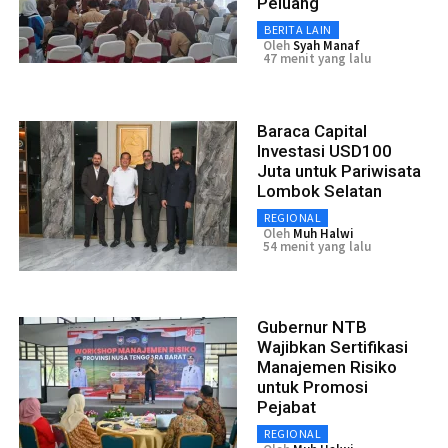
Peluang
BERITA LAIN
Oleh
Syah Manaf
47 menit yang lalu
Baraca Capital
Investasi USD100
Juta untuk Pariwisata
Lombok Selatan
REGIONAL
Oleh
Muh Halwi
54 menit yang lalu
Gubernur NTB
Wajibkan Sertifikasi
Manajemen Risiko
untuk Promosi
Pejabat
REGIONAL