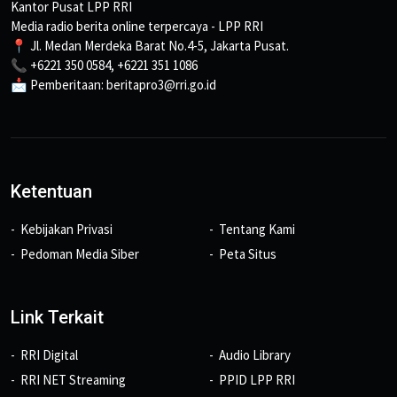
Kantor Pusat LPP RRI
Media radio berita online terpercaya - LPP RRI
📍 Jl. Medan Merdeka Barat No.4-5, Jakarta Pusat.
📞 +6221 350 0584, +6221 351 1086
📩 Pemberitaan: beritapro3@rri.go.id
Ketentuan
Kebijakan Privasi
Tentang Kami
Pedoman Media Siber
Peta Situs
Link Terkait
RRI Digital
Audio Library
RRI NET Streaming
PPID LPP RRI