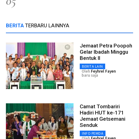
05
BERITA
TERBARU LAINNYA
Jemaat Petra Poopoh
Gelar Ibadah Minggu
Bentuk II
BERITA LAIN
Oleh
Feyhrel Fayen
baru saja
Camat Tombariri
Hadiri HUT ke-171
Jemaat Getsemani
Senduk
INFO PEMDA
Oleh
Feyhrel Fayen