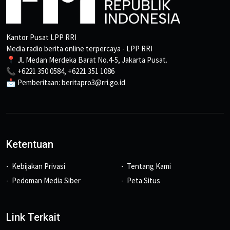
Kantor Pusat LPP RRI
Media radio berita online terpercaya - LPP RRI
📍 Jl. Medan Merdeka Barat No.4-5, Jakarta Pusat.
📞 +6221 350 0584, +6221 351 1086
📩 Pemberitaan: beritapro3@rri.go.id
Ketentuan
Kebijakan Privasi
Tentang Kami
Pedoman Media Siber
Peta Situs
Link Terkait