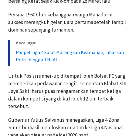
bersaing ketat sejak kick-off pada 28 Maret lalu.
Persma 1960 Club kebanggaan warga Manado ini
sukses merengkuh gelar juara pertama setelah tampil
dominan sepanjang turnamen.
Baca juga:
Panpel Liga 4 Sulut Matangkan Keamanan, Libatkan
Polisi hingga TNI AL
Untuk Posisi runner-up ditempati oleh Bolsel FC yang
memberikan perlawanan sengit, sementara Klabat XIII
Jaya Sakti harus puas mengamankan tempat ketiga
dalam kompetisi yang diikuti oleh 12 tim terbaik
tersebut.
Gubernur Yulius Selvanus menegaskan, Liga 4 Zona
Sulut berhasil meloloskan dua tim ke Liga 4 Nasional,
yang akan digelar pada Mei 2026 nanti.