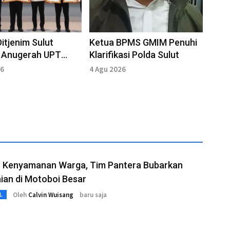
Ditjenim Sulut
Ketua BPMS GMIM Penuhi
n Anugerah UPT
Klarifikasi Polda Sulut
rprestasi di
26
4 Agu 2026
r I T.A 2026
 Kenyamanan Warga, Tim Pantera Bubarkan
ian di Motoboi Besar
Oleh
Calvin Wuisang
baru saja
L