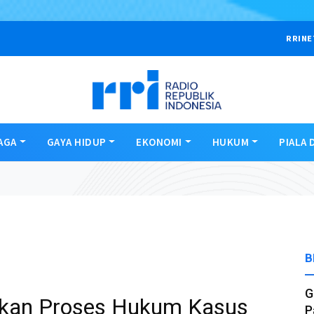
RRINE
AGA
GAYA HIDUP
EKONOMI
HUKUM
PIALA 
B
G
skan Proses Hukum Kasus
P