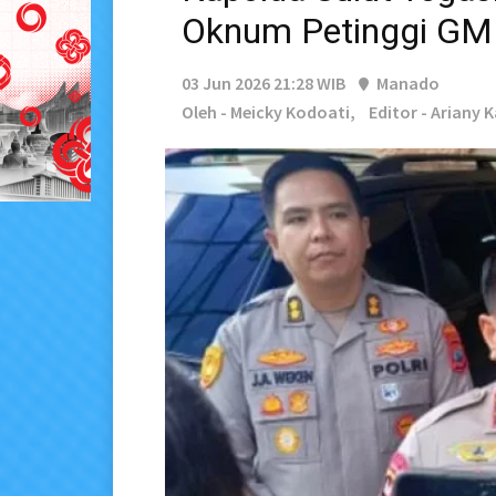
Oknum Petinggi GMI
03 Jun 2026 21:28 WIB
Manado
Oleh - Meicky Kodoati,
Editor - Ariany 