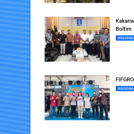
Kakanw
Boltim
REGIONA
FIFGRO
REGIONA