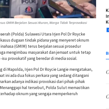
K
I
K
Kasus GMIM Berjalan Sesuai Aturan, Warga Tidak Terprovokasi
Daerah (Polda) Sulawesi Utara Irjen Pol Dr Roycke
kasus dugaan tindak pidana yang menyeret oknum
 Minahasa (GMIM) terus berjalan sesuai prosedur
 juga mengimbau masyarakat dan jemaat untuk tetap
B
-isu provokatif yang beredar di media sosial.
ng di Mapolda, Irjen Pol Dr Roycie Langie mengatakan,
t ini ada dua fokus perkara yang sedang ditangani
arkan adanya indikasi provokasi dari pihak-pihak
i. Menanggapi hal tersebut, Polda Sulut memastikan
 terhadap oknum yang sengaja memperkeruh