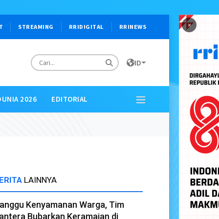
×
T
STREAMING
RRIDIGITAL
RRINEWS
ID
DUNIA 2026
EDITORIAL
ERITA
LAINNYA
anggu Kenyamanan Warga, Tim
antera Bubarkan Keramaian di