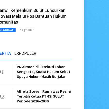
anwil Kemenkum Sulut Luncurkan
novasi Melalui Pos Bantuan Hukum
omunitas
7 Agt 2026
REGIONAL
ERITA
TERPOPULER
PN Airmadidi Eksekusi Lahan
01
Sengketa, Kuasa Hukum Sebut
Upaya Hukum Masih Berjalan
Alfrets Steven Rumawas Resmi
02
Terpilih Ketua PTMSI SULUT
Periode 2026–2030