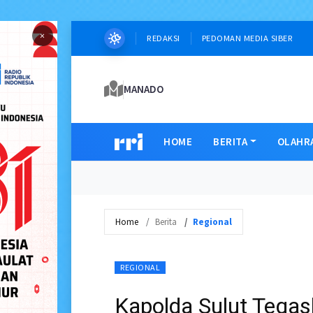
×
REDAKSI
PEDOMAN MEDIA SIBER
MANADO
HOME
BERITA
OLAHR
Home
Berita
Regional
REGIONAL
Kapolda Sulut Tega