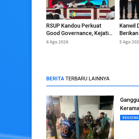
RSUP Kandou Perkuat
Kanwil 
Good Governance, Kejati
Berika
Sulut Paparkan Regulasi
yang Be
6 Agu 2026
5 Agu 20
Hukum
Semeste
BERITA
TERBARU LAINNYA
Ganggu
Kerama
REGIONA