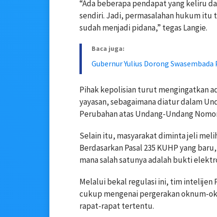
“Ada beberapa pendapat yang keliru da
sendiri. Jadi, permasalahan hukum itu ti
sudah menjadi pidana,” tegas Langie.
Baca juga:
Gubernur Yulius Dorong Swasembada P
Pihak kepolisian turut mengingatkan a
yayasan, sebagaimana diatur dalam U
Perubahan atas Undang-Undang Nomor 1
Selain itu, masyarakat diminta jeli m
Berdasarkan Pasal 235 KUHP yang baru, k
mana salah satunya adalah bukti elektro
Melalui bekal regulasi ini, tim intelij
cukup mengenai pergerakan oknum-ok
rapat-rapat tertentu.