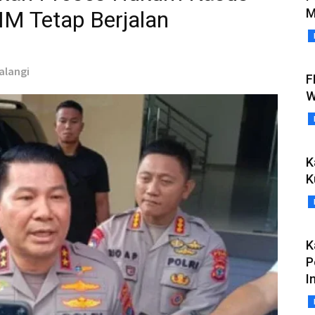
M
M Tetap Berjalan
Kalangi
F
W
K
K
K
P
I