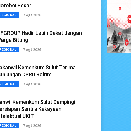
otoboi Besar
7 Agt 2026
REGIONAL
IFGROUP Hadir Lebih Dekat dengan
arga Bitung
7 Agt 2026
REGIONAL
akanwil Kemenkum Sulut Terima
unjungan DPRD Boltim
7 Agt 2026
REGIONAL
anwil Kemenkum Sulut Dampingi
ersiapan Sentra Kekayaan
ntelektual UKIT
7 Agt 2026
REGIONAL