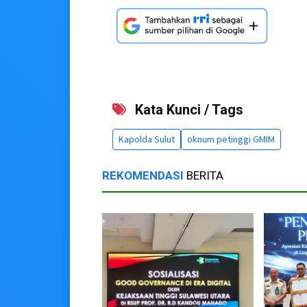
Kata Kunci / Tags
Kapolda Sulut
oknum petinggi GMIM
REKOMENDASI
BERITA